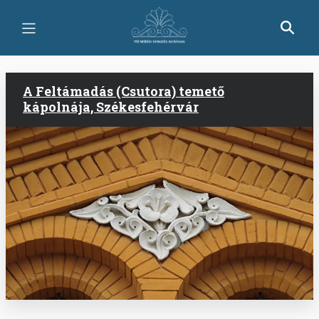
Ugrás
a
tartalomra
A Feltámadás (Csutora) temető
kápolnája, Székesfehérvár