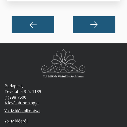
Budapest,
Teve utca 3-5, 1139
(1)298 7500
A levéltár honlapja
Footer
Ybl Miklós alkotásai
Ybl Miklósról