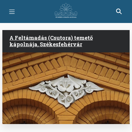
Ugrás
a
tartalomra
A Feltámadás (Csutora) temető
kápolnája, Székesfehérvár