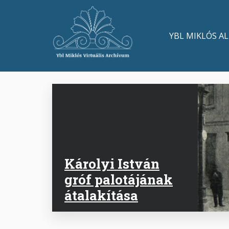
Ugrás
a
Main
tartalomra
YBL MIKLÓS A
navigation
Károlyi István
gróf palotájának
átalakítása