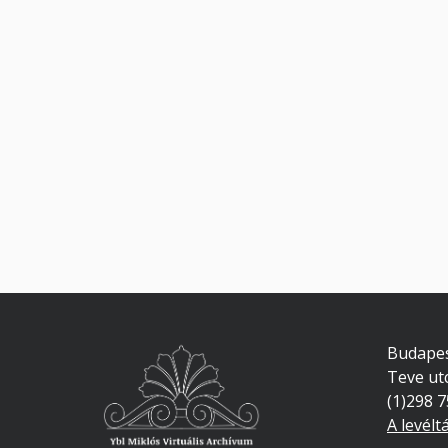
Budapes
Teve ut
(1)298 
A levélt