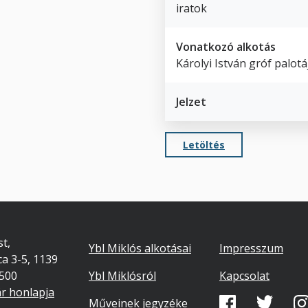
iratok
Vonatkozó alkotás
Károlyi István gróf palot
Jelzet
Letöltés
Footer
Lábléc
t,
Ybl Miklós alkotásai
Impresszum
ca 3-5, 1139
másodlago
7500
Ybl Miklósról
Kapcsolat
ár honlapja
Közösségi
Műveinek jegyzéke