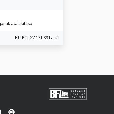
ájának átalakítása
HU BFL XV.17.f 331.a 41
s