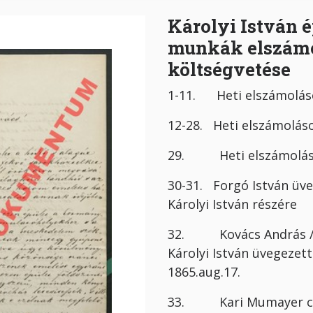
Károlyi István é
munkák elszámol
költségvetése
1-11. Heti elszámoláso
12-28. Heti elszámoláso
29. Heti elszámolá
30-31. Forgó István üve
Károlyi István részé
32. Kovács András /as
Károlyi István üvegez
1865.aug.17.
33. Kari Mumayer cég