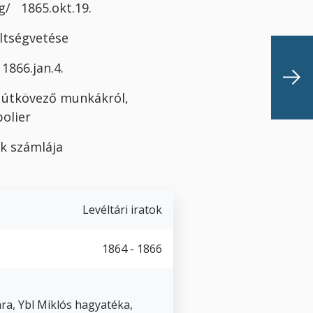
g/ 1865.okt.19.
öltségvetése
66.jan.4.
útkövező munkákról,
erpolier
k számlája
Levéltári iratok
1864 - 1866
ra, Ybl Miklós hagyatéka,