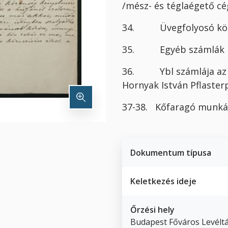
/mész- és téglaégető cé
34. Üvegfolyosó k
35. Egyéb számlák 18
36. Ybl számlája az 
Hornyak István Pflast
37-38. Kőfaragó munká
Dokumentum típusa
Keletkezés ideje
Őrzési hely
Budapest Főváros Levéltá