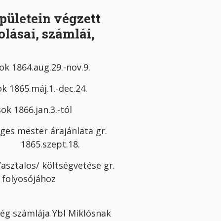
pületein végzett
ásai, számlái,
k 1864.aug.29.-nov.9.
k 1865.máj.1.-dec.24.
sok 1866.jan.3.-tól
ges mester árajánlata gr.
re 1865.szept.18.
ztalos/ költségvetése gr.
ett folyosójához
 számlája Ybl Miklósnak