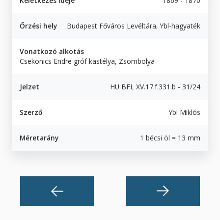
Keletkezés ideje
1869 - 1870
Őrzési hely
Budapest Főváros Levéltára, Ybl-hagyaték
Vonatkozó alkotás
Csekonics Endre gróf kastélya, Zsombolya
Jelzet
HU BFL XV.17.f.331.b - 31/24
Szerző
Ybl Miklós
Méretarány
1 bécsi öl = 13 mm