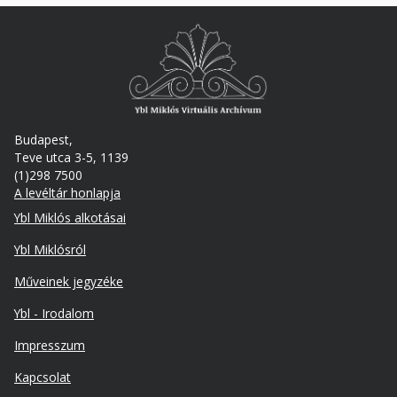
Budapest,
Teve utca 3-5, 1139
(1)298 7500
A levéltár honlapja
Footer
Ybl Miklós alkotásai
Ybl Miklósról
Műveinek jegyzéke
Ybl - Irodalom
Lábléc
Impresszum
másodlagos
Kapcsolat