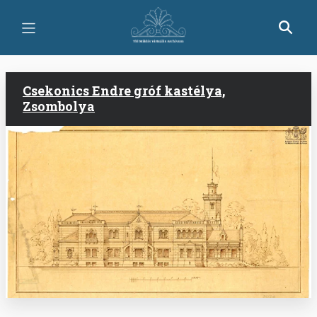
Ugrás
a
tartalomra
Csekonics Endre gróf kastélya,
Zsombolya