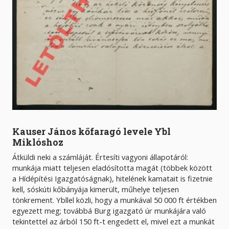
Kauser János kőfaragó levele Ybl
Miklóshoz
Átküldi neki a számláját. Értesíti vagyoni állapotáról:
munkája miatt teljesen eladósította magát (többek között
a Hídépítési Igazgatóságnak), hitelének kamatait is fizetnie
kell, sóskúti kőbányája kimerült, műhelye teljesen
tönkrement. Ybllel közli, hogy a munkával 50 000 ft értékben
egyezett meg; továbbá Burg igazgató úr munkájára való
tekintettel az árból 150 ft-t engedett el, mivel ezt a munkát