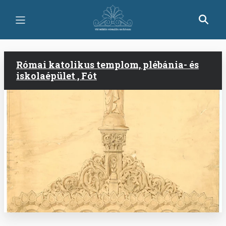
Ugrás
a
tartalomra
Római katolikus templom, plébánia- és
iskolaépület , Fót