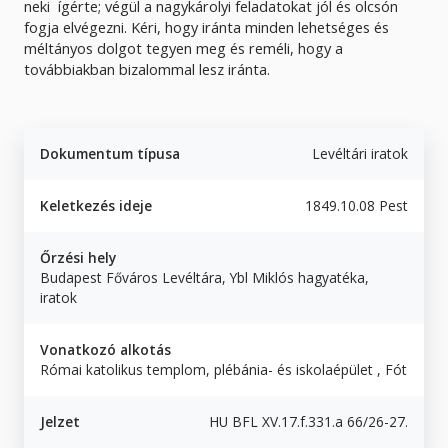
neki ígérte; végül a nagykárolyi feladatokat jól és olcsón
fogja elvégezni. Kéri, hogy iránta minden lehetséges és
méltányos dolgot tegyen meg és reméli, hogy a
továbbiakban bizalommal lesz iránta.
Dokumentum típusa
Levéltári iratok
Keletkezés ideje
1849.10.08 Pest
Őrzési hely
Budapest Főváros Levéltára, Ybl Miklós hagyatéka,
iratok
Vonatkozó alkotás
Római katolikus templom, plébánia- és iskolaépület , Fót
Jelzet
HU BFL XV.17.f.331.a 66/26-27.