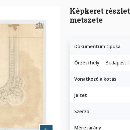
Képkeret részlet
metszete
Dokumentum típusa
Őrzési hely
Budapest F
Vonatkozó alkotás
Jelzet
Szerző
Méretarány