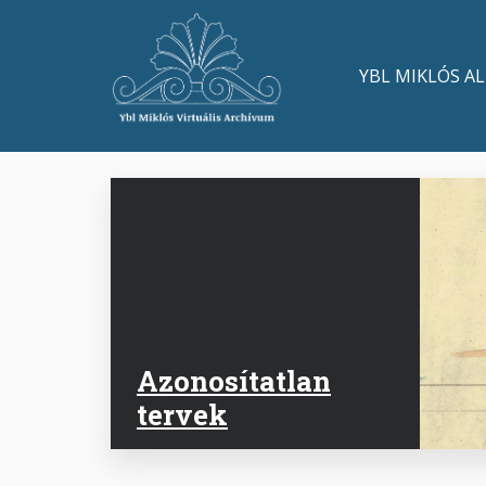
Ugrás
a
Main
tartalomra
YBL MIKLÓS A
navigation
Azonosítatlan
tervek