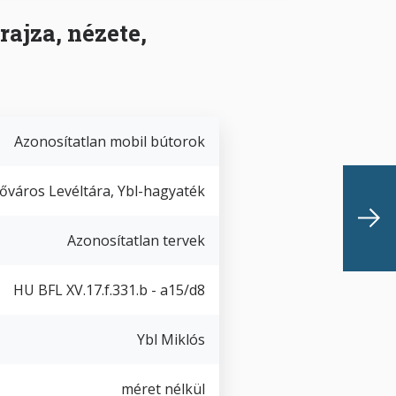
rajza, nézete,
Azonosítatlan mobil bútorok
őváros Levéltára, Ybl-hagyaték
Azonosítatlan tervek
HU BFL XV.17.f.331.b - a15/d8
Ybl Miklós
méret nélkül