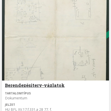
Berendezésiterv-vázlatok
TARTALOMTÍPUS
Dokumentum
JELZET
HU BFL XV.17.f.331.a 28 77. f.