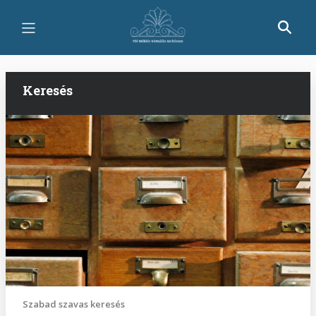
Ugrás
a
tartalomra
Keresés
Szabad szavas keresés