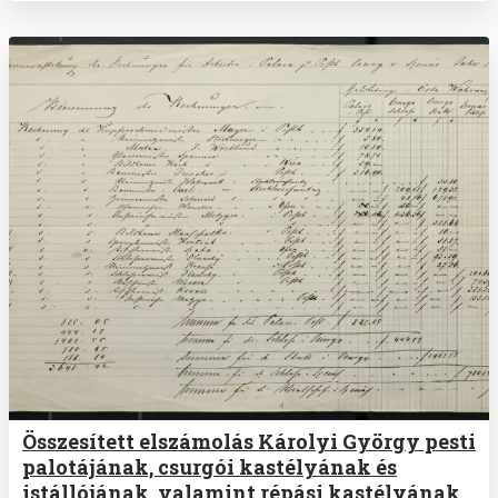
Összesített elszámolás Károlyi György pesti
palotájának, csurgói kastélyának és
istállójának, valamint répási kastélyának