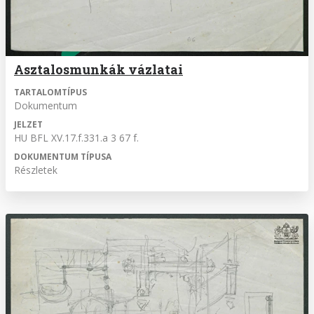
Asztalosmunkák vázlatai
TARTALOMTÍPUS
Dokumentum
JELZET
HU BFL XV.17.f.331.a 3 67 f.
DOKUMENTUM TÍPUSA
Részletek