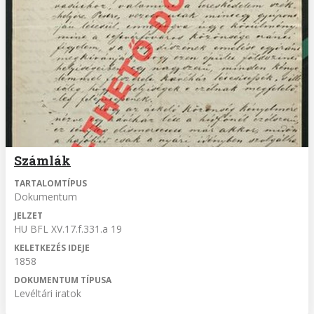
Számlák
TARTALOMTÍPUS
Dokumentum
JELZET
HU BFL XV.17.f.331.a 19
KELETKEZÉS IDEJE
1858
DOKUMENTUM TÍPUSA
Levéltári iratok