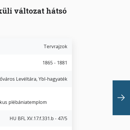
üli változat hátsó
Tervrajzok
1865 - 1881
őváros Levéltára, Ybl-hagyaték
likus plébániatemplom
HU BFL XV.17.f.331.b - 47/5