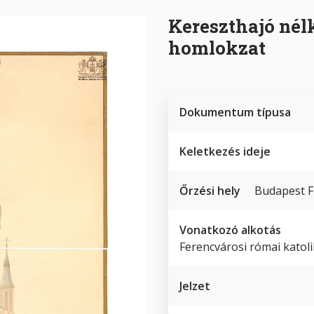
Kereszthajó nélk
homlokzat
Dokumentum típusa
Keletkezés ideje
Őrzési hely
Budapest F
Vonatkozó alkotás
Ferencvárosi római kato
Jelzet