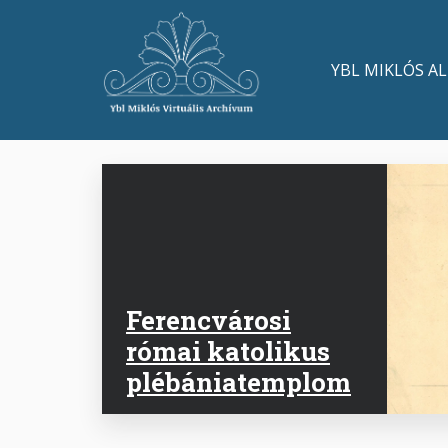
Ugrás
a
Main
tartalomra
YBL MIKLÓS A
navigation
Ferencvárosi
római katolikus
plébániatemplom