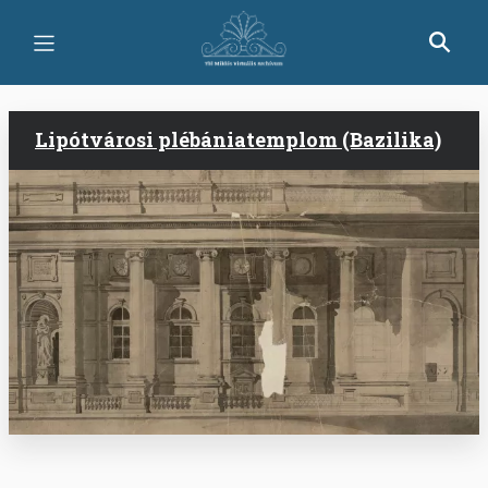
Ugrás
a
tartalomra
Lipótvárosi plébániatemplom (Bazilika)