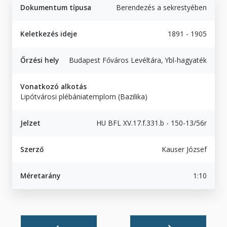
Dokumentum típusa
Berendezés a sekrestyében
Keletkezés ideje
1891 - 1905
Őrzési hely
Budapest Főváros Levéltára, Ybl-hagyaték
Vonatkozó alkotás
Lipótvárosi plébániatemplom (Bazilika)
Jelzet
HU BFL XV.17.f.331.b - 150-13/56r
Szerző
Kauser József
Méretarány
1:10