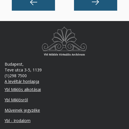
Budapest,
Teve utca 3-5, 1139
(1)298 7500
A levéltár honlapja
Footer
Ybl Miklós alkotásai
Ybl Miklósról
Műveinek jegyzéke
Ybl - Irodalom
Lábléc