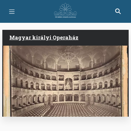
Ugrás
a
tartalomra
Magyar királyi Operaház