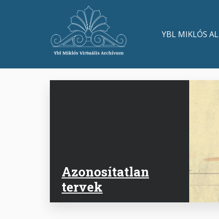
Ugrás
a
Main
tartalomra
YBL MIKLÓS A
navigation
Azonosítatlan
tervek