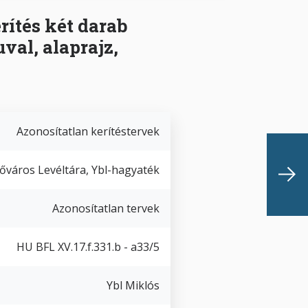
rítés két darab
val, alaprajz,
Azonosítatlan kerítéstervek
őváros Levéltára, Ybl-hagyaték
Azonosítatlan tervek
HU BFL XV.17.f.331.b - a33/5
Ybl Miklós