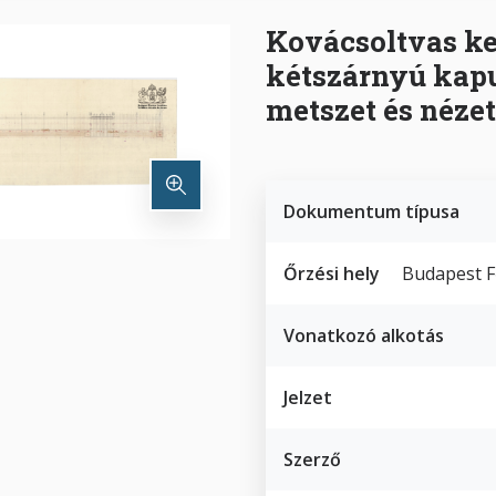
Kovácsoltvas ke
kétszárnyú kapu
metszet és nézet
Dokumentum típusa
Őrzési hely
Budapest F
Vonatkozó alkotás
Jelzet
Szerző