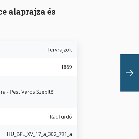
 alaprajza és
Tervrajzok
1869
ra - Pest Város Szépítő
Rác fürdő
HU_BFL_XV_17_a_302_791_a