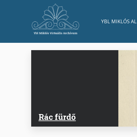
Ugrás
a
Main
tartalomra
YBL MIKLÓS A
navigation
Rác fürdő