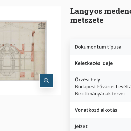
Langyos medence
metszete
Dokumentum típusa
Keletkezés ideje
Őrzési hely
Budapest Főváros Levéltá
Bizottmányának tervei
Vonatkozó alkotás
Jelzet