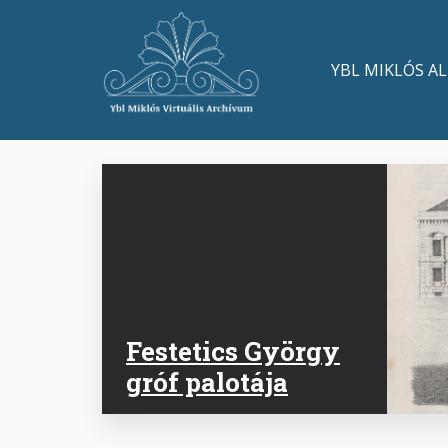
Ugrás
a
Main
tartalomra
YBL MIKLÓS A
navigation
Festetics György
gróf palotája