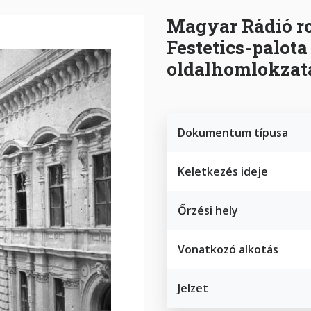
Magyar Rádió ro
Festetics-palota
oldalhomlokzat
Dokumentum típusa
Keletkezés ideje
Őrzési hely
Vonatkozó alkotás
Jelzet