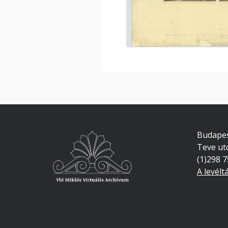
Budapes
Teve ut
(1)298 
A levélt