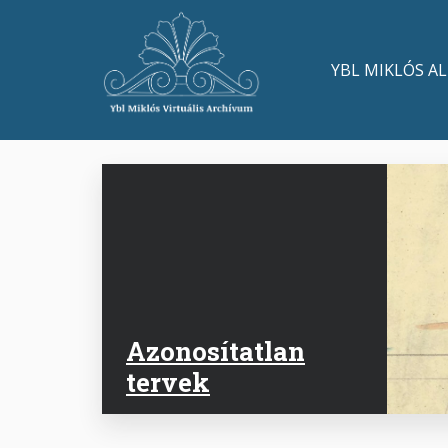
Ugrás
a
Main
tartalomra
YBL MIKLÓS A
navigation
Azonosítatlan
tervek