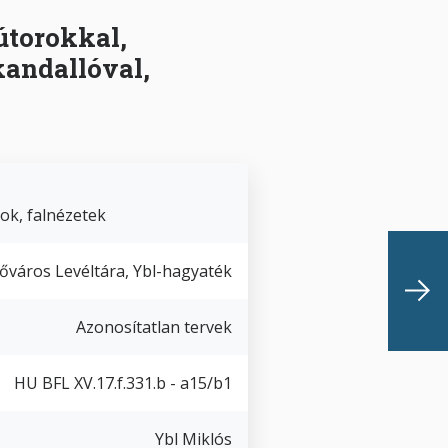
útorokkal,
kandallóval,
ok, falnézetek
őváros Levéltára, Ybl-hagyaték
Azonosítatlan tervek
HU BFL XV.17.f.331.b - a15/b1
Ybl Miklós