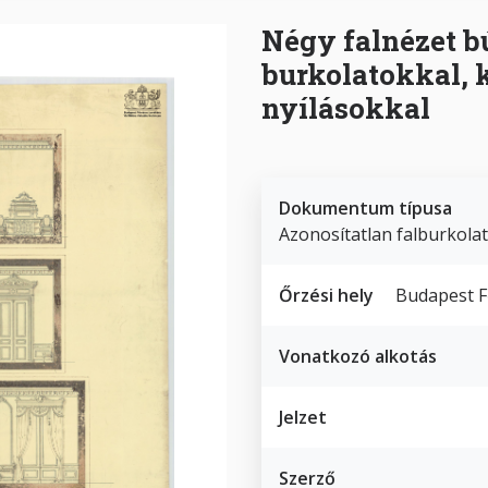
Négy falnézet b
burkolatokkal, 
nyílásokkal
Dokumentum típusa
Azonosítatlan falburkolat
Őrzési hely
Budapest F
Vonatkozó alkotás
Jelzet
Szerző