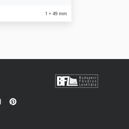
1 = 49 mm
s