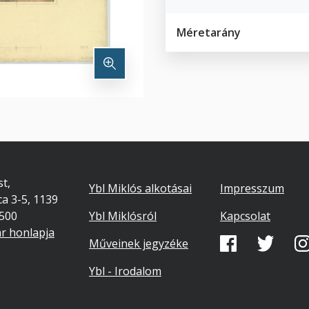
Méretarány
Footer
Lábléc
t,
Ybl Miklós alkotásai
Impresszum
ca 3-5, 1139
másodlago
7500
Ybl Miklósról
Kapcsolat
ár honlapja
Közösségi
Műveinek jegyzéke
média
Ybl - Irodalom