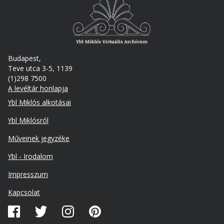
Budapest,
Teve utca 3-5, 1139
(1)298 7500
A levéltár honlapja
Footer
Ybl Miklós alkotásai
Ybl Miklósról
Műveinek jegyzéke
Ybl - Irodalom
Lábléc
Impresszum
másodlagos
Kapcsolat
Közösségi
média