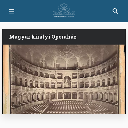
Ugrás
a
tartalomra
Magyar királyi Operaház