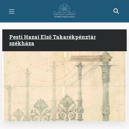
Ugrás
a
tartalomra
Pesti Hazai Első Takarékpénztár
székháza