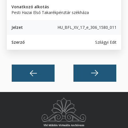
Vonatkozó alkotás
Pesti Hazai Első Takarékpénztár székháza
Jelzet
HU_BFL_XV_17_e_306_1580_011
Szerző
Szilágyi Edit