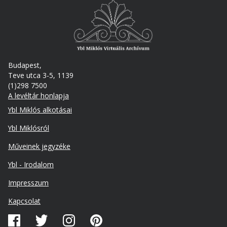
Budapest,
Teve utca 3-5, 1139
(1)298 7500
A levéltár honlapja
Footer
Ybl Miklós alkotásai
Ybl Miklósról
Műveinek jegyzéke
Ybl - Irodalom
Lábléc
Impresszum
másodlagos
Kapcsolat
Közösségi
média