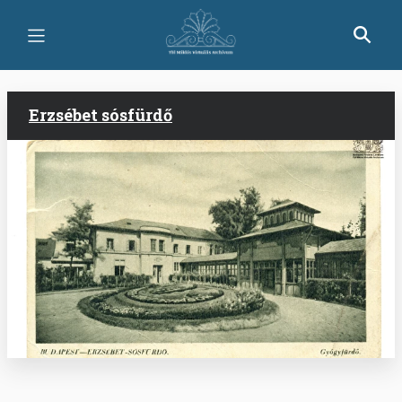
Ugrás
a
tartalomra
Erzsébet sósfürdő