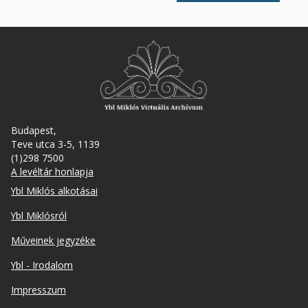
Budapest,
Teve utca 3-5, 1139
(1)298 7500
A levéltár honlapja
Footer
Ybl Miklós alkotásai
Ybl Miklósról
Műveinek jegyzéke
Ybl - Irodalom
Lábléc
Impresszum
másodlagos