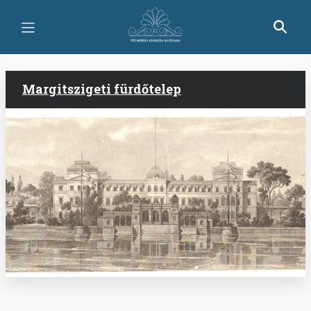
Ugrás
a
tartalomra
Margitszigeti fürdőtelep