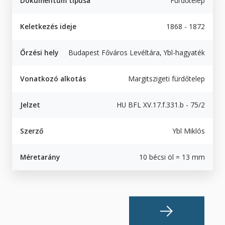
Dokumentum típusa
Fürdőtelep
Keletkezés ideje
1868 - 1872
Őrzési hely
Budapest Főváros Levéltára, Ybl-hagyaték
Vonatkozó alkotás
Margitszigeti fürdőtelep
Jelzet
HU BFL XV.17.f.331.b - 75/2
Szerző
Ybl Miklós
Méretarány
10 bécsi öl = 13 mm