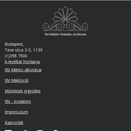
Budapest,
Teve utca 3-5, 1139
(1)298 7500
A levéltár honlapja
Footer
Ybl Miklós alkotásai
Ybl Miklósról
Műveinek jegyzéke
Ybl - Irodalom
Lábléc
Impresszum
másodlagos
Kapcsolat
Közösségi