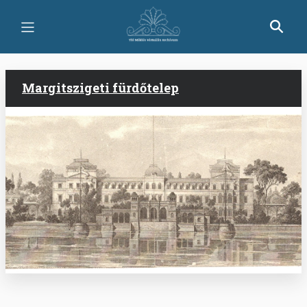
Ugrás
a
tartalomra
Margitszigeti fürdőtelep