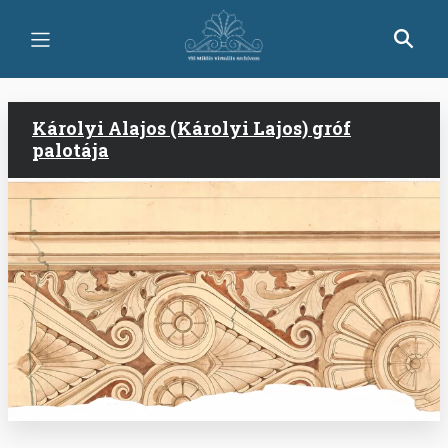
Ugrás
a
tartalomra
Károlyi Alajos (Károlyi Lajos) gróf
palotája