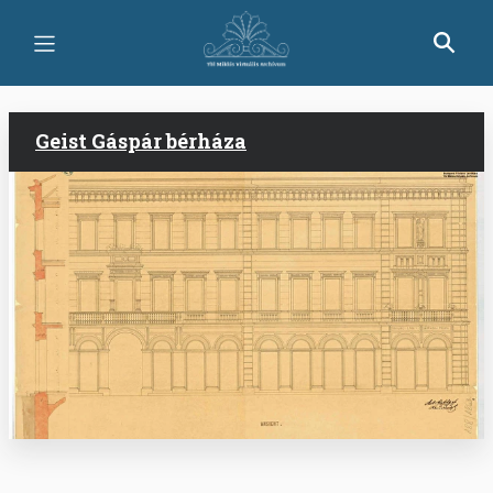
Ugrás
a
tartalomra
Geist Gáspár bérháza