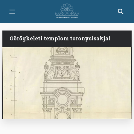
Ugrás
a
tartalomra
Görögkeleti templom toronysisakjai