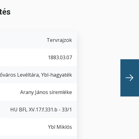
tés
Tervrajzok
1883.03.07
őváros Levéltára, Ybl-hagyaték
Arany János síremléke
HU BFL XV.17.f.331.b - 33/1
Ybl Miklós