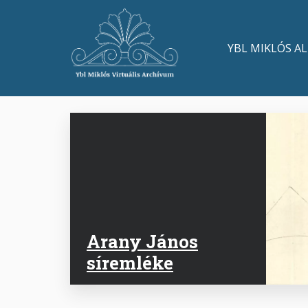
Ugrás
a
Main
tartalomra
YBL MIKLÓS A
navigation
Arany János
síremléke