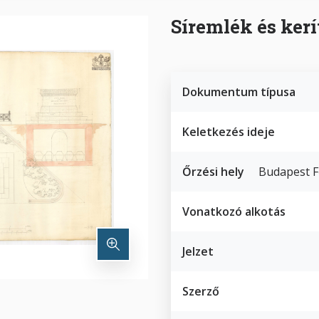
Síremlék és kerí
Dokumentum típusa
Keletkezés ideje
Őrzési hely
Budapest F
Vonatkozó alkotás
Jelzet
Szerző