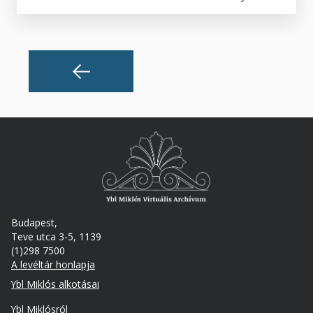
Budapest,
Teve utca 3-5, 1139
(1)298 7500
A levéltár honlapja
Footer
Ybl Miklós alkotásai
Ybl Miklósról