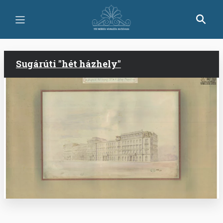
Ugrás
a
tartalomra
Sugárúti "hét házhely"