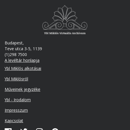
Budapest,
Teve utca 3-5, 1139
(1)298 7500
A levéltár honlapja
Footer
Ybl Miklós alkotásai
Ybl Miklósról
Műveinek jegyzéke
Ybl - Irodalom
Lábléc
Impresszum
másodlagos
Kapcsolat
Közösségi