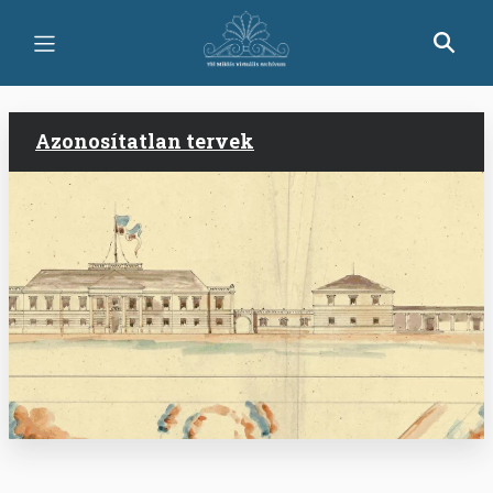
Ugrás
a
tartalomra
Azonosítatlan tervek