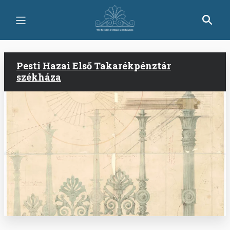
Ugrás
a
tartalomra
Pesti Hazai Első Takarékpénztár
székháza