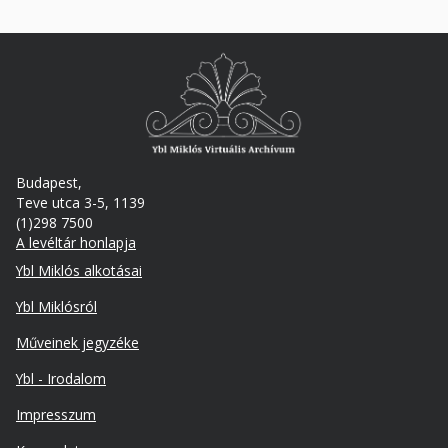
Budapest,
Teve utca 3-5, 1139
(1)298 7500
A levéltár honlapja
Footer
Ybl Miklós alkotásai
Ybl Miklósról
Műveinek jegyzéke
Ybl - Irodalom
Lábléc
Impresszum
másodlagos