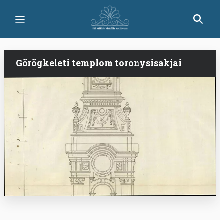
Ugrás
a
tartalomra
Görögkeleti templom toronysisakjai