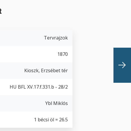
t
Tervrajzok
1870
Kioszk, Erzsébet tér
HU BFL XV.17.f.331.b - 28/2
Ybl Miklós
1 bécsi öl = 26.5