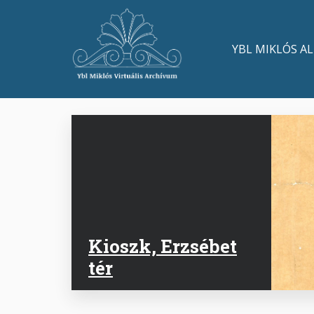
Ugrás
a
Main
tartalomra
YBL MIKLÓS A
navigation
Kioszk, Erzsébet
tér