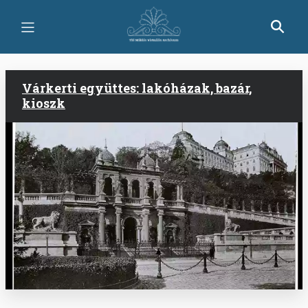
Ugrás
a
tartalomra
Várkerti együttes: lakóházak, bazár,
kioszk