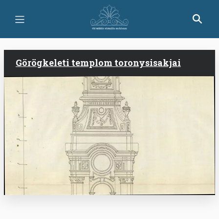
Ugrás
a
tartalomra
Görögkeleti templom toronysisakjai