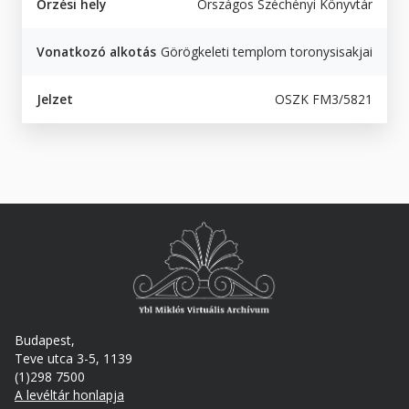
Őrzési hely
Országos Széchényi Könyvtár
Vonatkozó alkotás
Görögkeleti templom toronysisakjai
Jelzet
OSZK FM3/5821
Budapest,
Teve utca 3-5, 1139
(1)298 7500
A levéltár honlapja