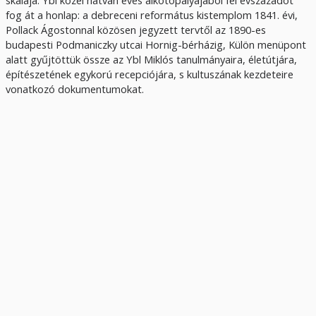
fog át a honlap: a debreceni református kistemplom 1841. évi,
Pollack Ágostonnal közösen jegyzett tervtől az 1890-es
budapesti Podmaniczky utcai Hornig-bérházig, Külön menüpont
alatt gyűjtöttük össze az Ybl Miklós tanulmányaira, életútjára,
építészetének egykorú recepciójára, s kultuszának kezdeteire
vonatkozó dokumentumokat.