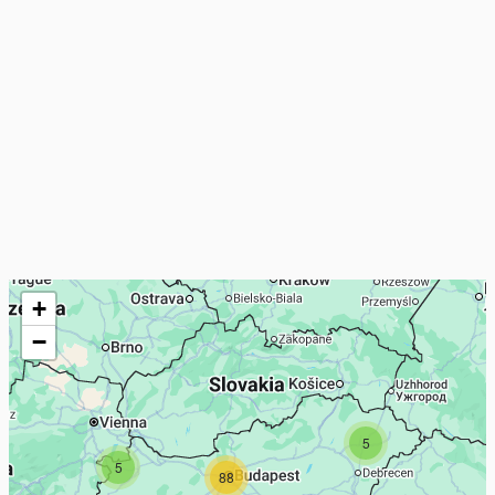
+
−
5
5
88