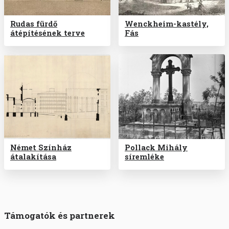
Rudas fürdő
Wenckheim-kastély,
átépítésének terve
Fás
Német Színház
Pollack Mihály
átalakítása
síremléke
Támogatók és partnerek