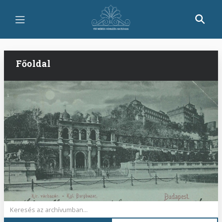
Ugrás
a
tartalomra
Főoldal
Keywords