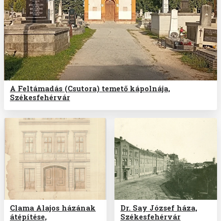
A Feltámadás (Csutora) temető kápolnája,
Székesfehérvár
Clama Alajos házának
Dr. Say József háza,
átépítése,
Székesfehérvár