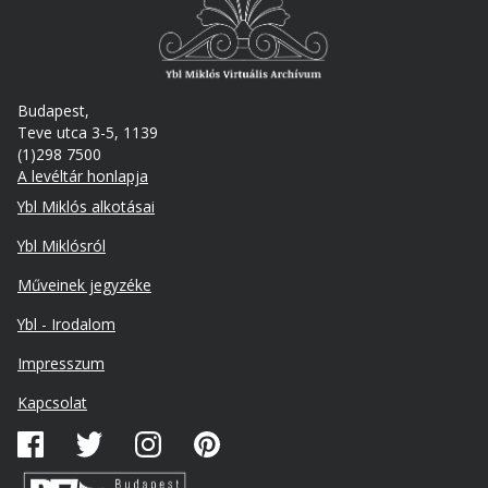
Budapest,
Teve utca 3-5, 1139
(1)298 7500
A levéltár honlapja
Footer
Ybl Miklós alkotásai
Ybl Miklósról
Műveinek jegyzéke
Ybl - Irodalom
Lábléc
Impresszum
másodlagos
Kapcsolat
Közösségi
média