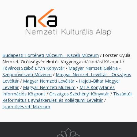
Budapesti Történeti Múzeum - Kiscelli Múzeum
/ Forster Gyula
Nemzeti Örökségvédelmi és Vagyongazdálkodási Központ /
Fővárosi Szabó Ervin Könyvtár
/
Magyar Nemzeti Galéria -
Szépművészeti Múzeum
/
Magyar Nemzeti Levéltár - Országos
Levéltár
/
Magyar Nemzeti Levéltár - Hajdú-Bihar Megyei
Levéltár
/
Magyar Nemzeti Múzeum
/
MTA Könyvtár és
Információs Központ
/
Országos Széchényi Könyvtár
/
Tiszántúli
Református Egyházkerületi és Kollégiumi Levéltár
/
Iparművészeti Múzeum