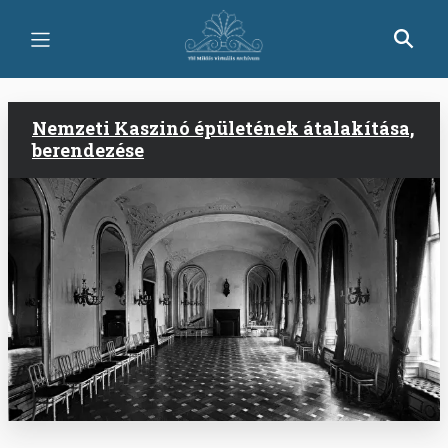
Skip
to
main
content
Nemzeti Kaszinó épületének átalakítása,
berendezése