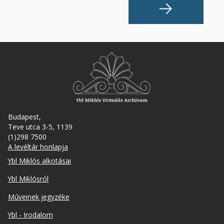
Budapest,
Teve utca 3-5, 1139
(1)298 7500
A levéltár honlapja
Footer
Ybl Miklós alkotásai
Ybl Miklósról
Műveinek jegyzéke
Ybl - Irodalom