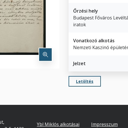
Őrzési hely
Budapest Főváros Levéltá
iratok
Vonatkozó alkotás
Nemzeti Kaszinó épületén
Jelzet
Letöltés
Footer
Lábléc
t,
Ybl Miklós alkotásai
Impresszum