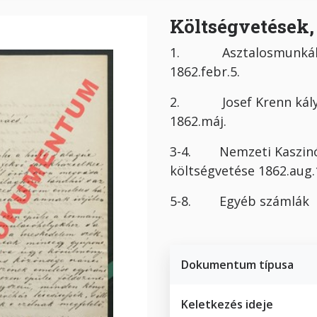
Költségvetések
1. Asztalosmunkák 
1862.febr.5.
2. Josef Krenn kályh
1862.máj.
3-4. Nemzeti Kaszinó
költségvetése 186
5-8. Egyéb számlák
Dokumentum típusa
Keletkezés ideje