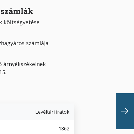
, számlák
költségvetése
agyáros számlája
 árnyékszékeinek
2.aug.15.
Levéltári iratok
1862