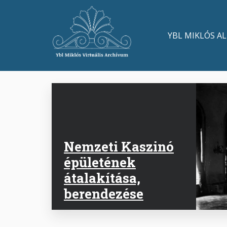
Ugrás
a
Main
tartalomra
YBL MIKLÓS A
navigation
Nemzeti Kaszinó
épületének
átalakítása,
berendezése