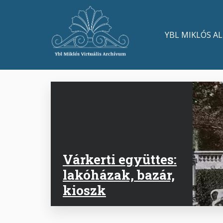
Ugrás
a
Main
tartalomra
YBL MIKLÓS A
navigation
Várkerti együttes:
lakóházak, bazár,
kioszk