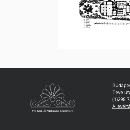
Budapes
Teve ut
(1)298 
A levélt