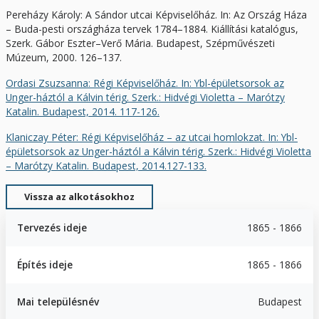
Pereházy Károly: A Sándor utcai Képviselőház. In: Az Ország Háza
– Buda-pesti országháza tervek 1784–1884. Kiállítási katalógus,
Szerk. Gábor Eszter–Verő Mária. Budapest, Szépművészeti
Múzeum, 2000. 126–137.
Ordasi Zsuzsanna: Régi Képviselőház. In: Ybl-épületsorsok az
Unger-háztól a Kálvin térig. Szerk.: Hidvégi Violetta – Marótzy
Katalin. Budapest, 2014. 117-126.
Klaniczay Péter: Régi Képviselőház – az utcai homlokzat. In: Ybl-
épületsorsok az Unger-háztól a Kálvin térig. Szerk.: Hidvégi Violetta
– Marótzy Katalin. Budapest, 2014.127-133.
Vissza az alkotásokhoz
Tervezés ideje
1865 - 1866
Építés ideje
1865 - 1866
Mai településnév
Budapest