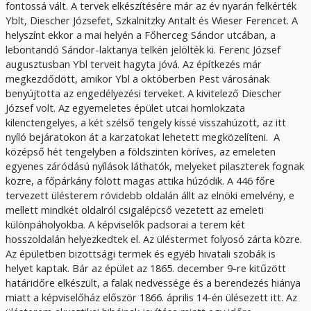
fontossá vált. A tervek elkészítésére már az év nyarán felkérték
Yblt, Diescher Józsefet, Szkalnitzky Antalt és Wieser Ferencet. A
helyszínt ekkor a mai helyén a Főherceg Sándor utcában, a
lebontandó Sándor-laktanya telkén jelölték ki. Ferenc József
augusztusban Ybl terveit hagyta jóvá. Az építkezés már
megkezdődött, amikor Ybl a októberben Pest városának
benyújtotta az engedélyezési terveket. A kivitelező Diescher
József volt. Az egyemeletes épület utcai homlokzata
kilenctengelyes, a két szélső tengely kissé visszahúzott, az itt
nyíló bejáratokon át a karzatokat lehetett megközelíteni. A
középső hét tengelyben a földszinten köríves, az emeleten
egyenes záródású nyílások láthatók, melyeket pilaszterek fognak
közre, a főpárkány fölött magas attika húzódik. A 446 főre
tervezett ülésterem rövidebb oldalán állt az elnöki emelvény, e
mellett mindkét oldalról csigalépcső vezetett az emeleti
különpáholyokba. A képviselők padsorai a terem két
hosszoldalán helyezkedtek el. Az üléstermet folyosó zárta közre.
Az épületben bizottsági termek és egyéb hivatali szobák is
helyet kaptak. Bár az épület az 1865. december 9-re kitűzött
határidőre elkészült, a falak nedvessége és a berendezés hiánya
miatt a képviselőház először 1866. április 14-én ülésezett itt. Az