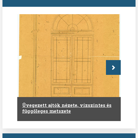
Következő
Üvegezett ajtók nézete, vízszintes és
függőleges metszete