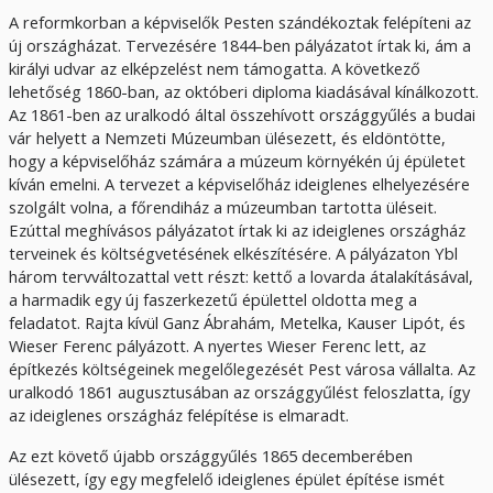
A reformkorban a képviselők Pesten szándékoztak felépíteni az
új országházat. Tervezésére 1844-ben pályázatot írtak ki, ám a
királyi udvar az elképzelést nem támogatta. A következő
lehetőség 1860-ban, az októberi diploma kiadásával kínálkozott.
Az 1861-ben az uralkodó által összehívott országgyűlés a budai
vár helyett a Nemzeti Múzeumban ülésezett, és eldöntötte,
hogy a képviselőház számára a múzeum környékén új épületet
kíván emelni. A tervezet a képviselőház ideiglenes elhelyezésére
szolgált volna, a főrendiház a múzeumban tartotta üléseit.
Ezúttal meghívásos pályázatot írtak ki az ideiglenes országház
terveinek és költségvetésének elkészítésére. A pályázaton Ybl
három tervváltozattal vett részt: kettő a lovarda átalakításával,
a harmadik egy új faszerkezetű épülettel oldotta meg a
feladatot. Rajta kívül Ganz Ábrahám, Metelka, Kauser Lipót, és
Wieser Ferenc pályázott. A nyertes Wieser Ferenc lett, az
építkezés költségeinek megelőlegezését Pest városa vállalta. Az
uralkodó 1861 augusztusában az országgyűlést feloszlatta, így
az ideiglenes országház felépítése is elmaradt.
Az ezt követő újabb országgyűlés 1865 decemberében
ülésezett, így egy megfelelő ideiglenes épület építése ismét