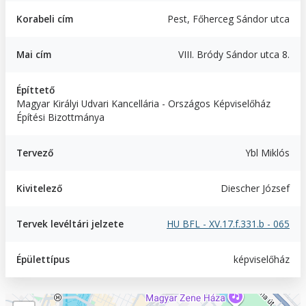
Korabeli cím
Pest, Főherceg Sándor utca
Mai cím
VIII. Bródy Sándor utca 8.
Építtető
Magyar Királyi Udvari Kancellária - Országos Képviselőház
Építési Bizottmánya
Tervező
Ybl Miklós
Kivitelező
Diescher József
Tervek levéltári jelzete
HU BFL - XV.17.f.331.b - 065
Épülettípus
képviselőház
Geofield