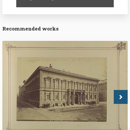
Recommended works
Köve