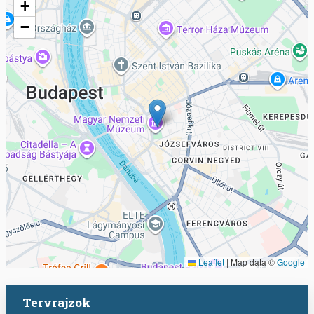
+
−
Leaflet
|
Map data ©
Google
Tervrajzok