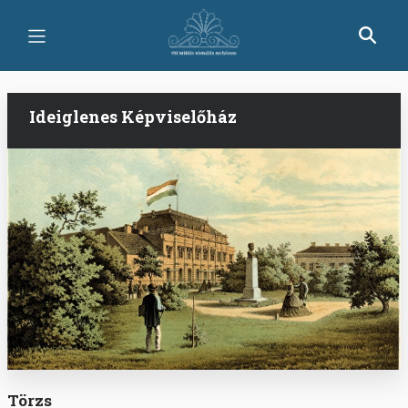
Ugrás
a
tartalomra
Ideiglenes Képviselőház
Törzs