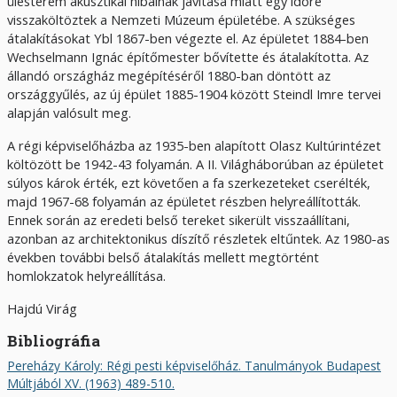
ülésterem akusztikai hibáinak javítása miatt egy időre
visszaköltöztek a Nemzeti Múzeum épületébe. A szükséges
átalakításokat Ybl 1867-ben végezte el. Az épületet 1884-ben
Wechselmann Ignác építőmester bővítette és átalakította. Az
állandó országház megépítéséről 1880-ban döntött az
országgyűlés, az új épület 1885-1904 között Steindl Imre tervei
alapján valósult meg.
A régi képviselőházba az 1935-ben alapított Olasz Kultúrintézet
költözött be 1942-43 folyamán. A II. Világháborúban az épületet
súlyos károk érték, ezt követően a fa szerkezeteket cserélték,
majd 1967-68 folyamán az épületet részben helyreállították.
Ennek során az eredeti belső tereket sikerült visszaállítani,
azonban az architektonikus díszítő részletek eltűntek. Az 1980-as
években további belső átalakítás mellett megtörtént
homlokzatok helyreállítása.
Hajdú Virág
Bibliográfia
Pereházy Károly: Régi pesti képviselőház. Tanulmányok Budapest
Múltjából XV. (1963) 489-510.