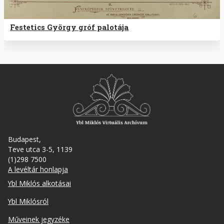
Festetics György gróf palotája
Budapest,
Teve utca 3-5, 1139
(1)298 7500
A levéltár honlapja
Footer
Ybl Miklós alkotásai
Ybl Miklósról
Műveinek jegyzéke