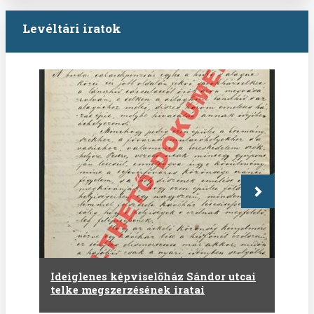
Levéltári iratok
Következő
Ideiglenes képviselőház Sándor utcai
telke megszerzésének iratai