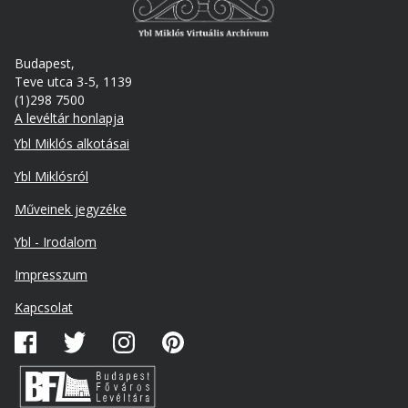
Budapest,
Teve utca 3-5, 1139
(1)298 7500
A levéltár honlapja
Footer
Ybl Miklós alkotásai
Ybl Miklósról
Műveinek jegyzéke
Ybl - Irodalom
Lábléc
Impresszum
másodlagos
Kapcsolat
Közösségi
média