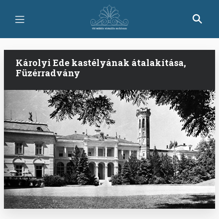
Ugrás
a
tartalomra
Károlyi Ede kastélyának átalakítása,
Füzérradvány