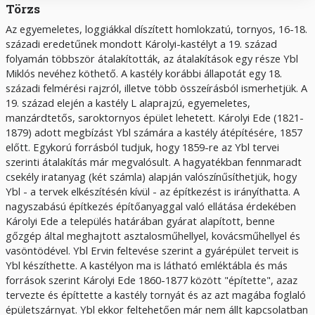
Törzs
Az egyemeletes, loggiákkal díszített homlokzatú, tornyos, 16-18.
századi eredetűnek mondott Károlyi-kastélyt a 19. század
folyamán többször átalakították, az átalakítások egy része Ybl
Miklós nevéhez köthető. A kastély korábbi állapotát egy 18.
századi felmérési rajzról, illetve több összeírásból ismerhetjük. A
19. század elején a kastély L alaprajzú, egyemeletes,
manzárdtetős, saroktornyos épület lehetett. Károlyi Ede (1821-
1879) adott megbízást Ybl számára a kastély átépítésére, 1857
előtt. Egykorú forrásból tudjuk, hogy 1859-re az Ybl tervei
szerinti átalakítás már megvalósult. A hagyatékban fennmaradt
csekély iratanyag (két számla) alapján valószínűsíthetjük, hogy
Ybl - a tervek elkészítésén kívül - az építkezést is irányíthatta. A
nagyszabású építkezés építőanyaggal való ellátása érdekében
Károlyi Ede a település határában gyárat alapított, benne
gőzgép által meghajtott asztalosműhellyel, kovácsműhellyel és
vasöntödével. Ybl Ervin feltevése szerint a gyárépület terveit is
Ybl készíthette. A kastélyon ma is látható emléktábla és más
források szerint Károlyi Ede 1860-1877 között "építette", azaz
tervezte és építtette a kastély tornyát és az azt magába foglaló
épületszárnyat. Ybl ekkor feltehetően már nem állt kapcsolatban