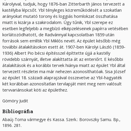
Károlyival, tudjuk, hogy 1876-ban Zitterbarth János tervezett a
kastélyba lépcsőt. Ybl tényleges közreműködését a szokatlan
arányokat mutató torony és loggiás homlokzat összhatása
miatt is kizárja a szakirodalom. Úgy tűnik, Ybl szerepe ez
esetben legfeljebb a megbízó elképzeléseinek papírra vetésében
korlátozódhatott, de Radvánnyal kapcsolatban 1859 után
források sem említik Ybl Miklós nevét. Az épület később még
további átalakításokon esett át. 1907-ben Károlyi László (1859-
1936) Albert Pio bécsi építésszel építtette újjá a kastély
rövidebb szárnyát, illetve alakíttatta át az enteriőrt. E későbbi
átalakítások és a korábbi tervek hiánya miatt az épület Ybl által
tervezett részletei ma már nehezen azonosíthatóak. Sisa József
az épület 18. századi alaprajzával összevetve az Ybl-hagyaték
két korábban azonosítatlan tervlapját mint meg nem valósult
tervvariánsokat köti az épülethez.
Gömöry Judit
Bibliográfia
Abaúj-Torna vármegye és Kassa. Szerk.: Borovszky Samu. Bp.,
1896. 281.