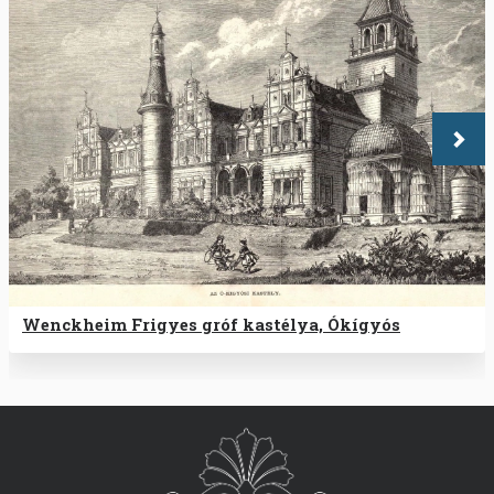
Köve
Wenckheim Frigyes gróf kastélya, Ókígyós