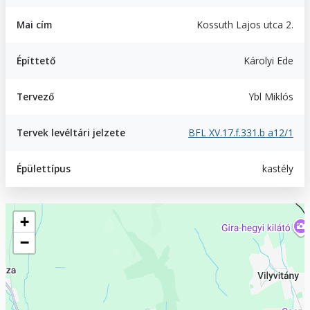
Mai cím
Kossuth Lajos utca 2.
Építtető
Károlyi Ede
Tervező
Ybl Miklós
Tervek levéltári jelzete
BFL XV.17.f.331.b a12/1
Épülettípus
kastély
Geofield
+
−