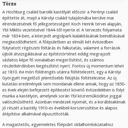
Törzs
A Hochburg család barokk kastélyát először a Perényi család
építtette át, majd a Károlyi család tulajdonába kerülve mai
elrendezésének fő jellegzetességeit Koch Henrik tervei alapján,
Ybl Miklós vezetésével 1844-től nyerte el. A tervezés folyamata
már 1834-ben, a kiterjedt angolpark kialakításának beindításával
megkezdődhetett. A főépületben az elmúlt két évtizedben
folytatott régészeti föltárás és falkutatás, valamint a források
újbóli átvizsgálásával az építéstörténet eddig megrajzolt
vázlatos képe fő vonalaiban megerősítést, és számos
részletkérdésben kiegészítést nyert. Fontos új momentum lehet
az 1810. évi móri földrengés utánra föltételezett, egy a Károlyi
Györgyét megelőző jelentősebb felújítás föltételezése. Az új
kutatási eredmények sem mondanak ellene annak, hogy az 1850-
es évek elején befejezett építkezést követő évtizedekben is folyt
munka a kastélyon, amelynek során Ybl közreműködése joggal
valószínűsíthető. Azonban mindezek nyomát, és a korábbiakénak
jó részét a kastély 1910-es évekbeli korszerüsítése és alapos
átépítése alkalmával elpusztították.
A magastetős, egyemeletes főépület oldalhomlokzataihoz