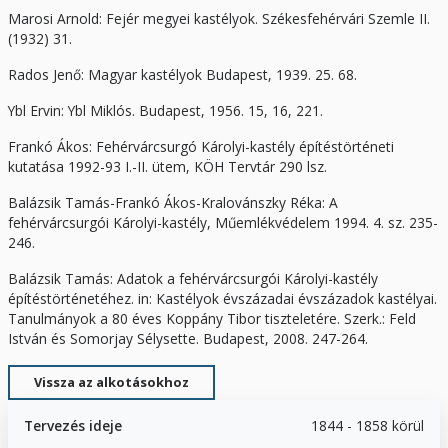
Marosi Arnold: Fejér megyei kastélyok. Székesfehérvári Szemle II.
(1932) 31.
Rados Jenő: Magyar kastélyok Budapest, 1939. 25. 68.
Ybl Ervin: Ybl Miklós. Budapest, 1956. 15, 16, 221.
Frankó Ákos: Fehérvárcsurgó Károlyi-kastély építéstörténeti
kutatása 1992-93 I.-II. ütem, KÖH Tervtár 290 lsz.
Balázsik Tamás-Frankó Ákos-Kralovánszky Réka: A
fehérvárcsurgói Károlyi-kastély, Műemlékvédelem 1994. 4. sz. 235-
246.
Balázsik Tamás: Adatok a fehérvárcsurgói Károlyi-kastély
építéstörténetéhez. in: Kastélyok évszázadai évszázadok kastélyai.
Tanulmányok a 80 éves Koppány Tibor tiszteletére. Szerk.: Feld
István és Somorjay Sélysette. Budapest, 2008. 247-264.
Vissza az alkotásokhoz
Tervezés ideje
1844 - 1858 körül