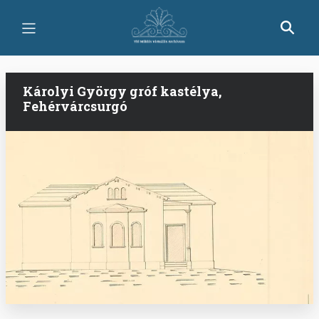
Ugrás
a
tartalomra
Károlyi György gróf kastélya,
Fehérvárcsurgó