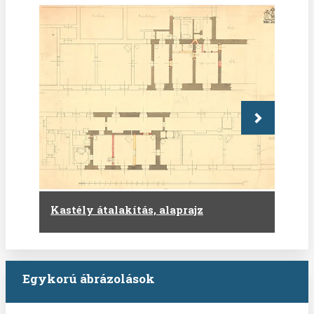
Következő
Kastély átalakítás, alaprajz
Egykorú ábrázolások