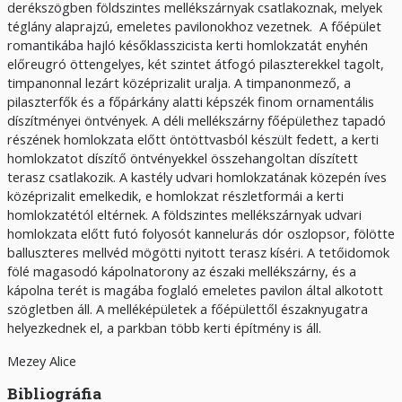
derékszögben földszintes mellékszárnyak csatlakoznak, melyek
téglány alaprajzú, emeletes pavilonokhoz vezetnek. A főépület
romantikába hajló későklasszicista kerti homlokzatát enyhén
előreugró öttengelyes, két szintet átfogó pilaszterekkel tagolt,
timpanonnal lezárt középrizalit uralja. A timpanonmező, a
pilaszterfők és a főpárkány alatti képszék finom ornamentális
díszítményei öntvények. A déli mellékszárny főépülethez tapadó
részének homlokzata előtt öntöttvasból készült fedett, a kerti
homlokzatot díszítő öntvényekkel összehangoltan díszített
terasz csatlakozik. A kastély udvari homlokzatának közepén íves
középrizalit emelkedik, e homlokzat részletformái a kerti
homlokzatétól eltérnek. A földszintes mellékszárnyak udvari
homlokzata előtt futó folyosót kannelurás dór oszlopsor, fölötte
balluszteres mellvéd mögötti nyitott terasz kíséri. A tetőidomok
fölé magasodó kápolnatorony az északi mellékszárny, és a
kápolna terét is magába foglaló emeletes pavilon által alkotott
szögletben áll. A melléképületek a főépülettől északnyugatra
helyezkednek el, a parkban több kerti építmény is áll.
Mezey Alice
Bibliográfia