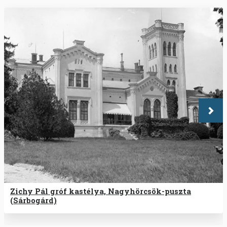
Köve
Zichy Pál gróf kastélya, Nagyhörcsök-puszta
(Sárbogárd)