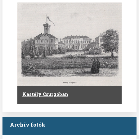
Kastély Csurgóban
Archív fotók