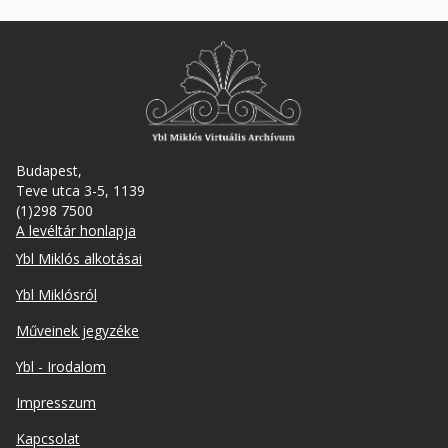
Budapest,
Teve utca 3-5, 1139
(1)298 7500
A levéltár honlapja
Footer
Ybl Miklós alkotásai
Ybl Miklósról
Műveinek jegyzéke
Ybl - Irodalom
Lábléc
Impresszum
másodlagos
Kapcsolat