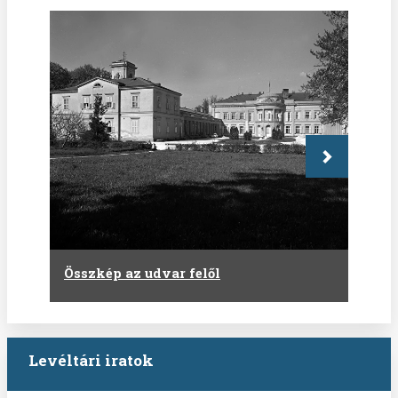
Következő
Összkép az udvar felől
Levéltári iratok