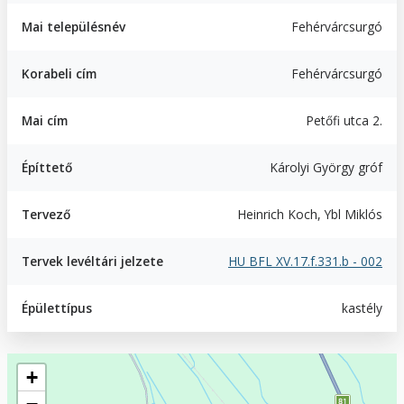
Mai településnév
Fehérvárcsurgó
Korabeli cím
Fehérvárcsurgó
Mai cím
Petőfi utca 2.
Építtető
Károlyi György gróf
Tervező
Heinrich Koch, Ybl Miklós
Tervek levéltári jelzete
HU BFL XV.17.f.331.b - 002
Épülettípus
kastély
Geofield
+