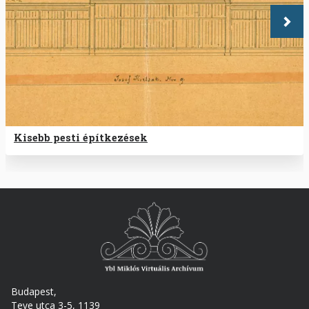
Köve
Kisebb pesti építkezések
Budapest,
Teve utca 3-5, 1139