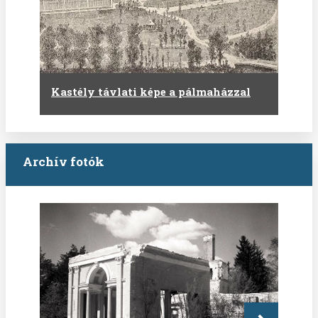
Kastély távlati képe a pálmaházzal
Archív fotók