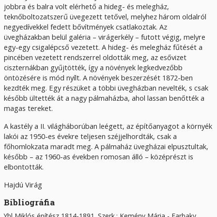
jobbra és balra volt elérhető a hideg- és melegház,
teknőboltozatszerű üvegezett tetővel, melyhez három oldalról
negyedívekkel fedett bővítmények csatlakoztak. Az
üvegházakban belül galéria – virágerkély – futott végig, melyre
egy-egy csigalépcső vezetett. A hideg- és melegház fűtését a
pincében vezetett rendszerrel oldották meg, az esővizet
ciszternákban gyűjtötték, így a növények legkedvezőbb
öntözésére is mód nyílt. A növények beszerzését 1872-ben
kezdték meg. Egy részüket a többi üvegházban nevelték, s csak
később ültették át a nagy pálmaházba, ahol lassan benőtték a
magas tereket.
A kastély a II. világháborúban leégett, az építőanyagot a környék
lakói az 1950-es évekre teljesen széjjelhordták, csak a
főhomlokzata maradt meg. A pálmaház üvegházai elpusztultak,
később – az 1960-as években romosan álló – középrészt is
elbontották.
Hajdú Virág
Bibliográfia
Ybl Miklós építész 1814-1891. Szerk.: Kemény Mária - Farbaky