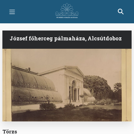
Ugrás
a
tartalomra
József főherceg pálmaháza, Alcsútdoboz
Törzs