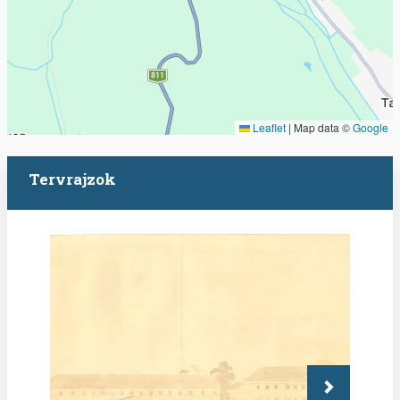
Leaflet
|
Map data ©
Google
Tervrajzok
Következő