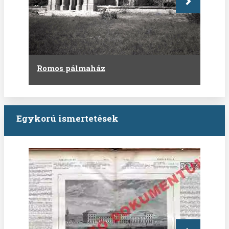
Következő
Romos pálmaház
Egykorú ismertetések