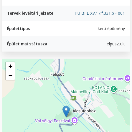
Tervek levéltári jelzete
HU BFL XV.17.f.331.b - 001
Épülettípus
kerti építmény
Épület mai státusza
elpusztult
Geofield
+
−