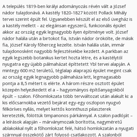
A település 1819-ben királyi adományozás révén vált a József
nádor tulajdonává. A kastély 1820-1827 között Pollack Mihály
tervei szerint épült fel. Ugyanebben készült el az első üvegház is
a kastély mellett - az elegánsan egyszerű, funkcionális épület
akkor az ország egyik legnagyobb ilyen építménye volt. József
nádor halála után a birtokot fia, István nádor örökölte, de másik
fia, József Károly főherceg kezelte. István halála után, immár
tulajdonosként nagyobb fejlesztésekbe kezdett. A parkban az
egyik legszebb botanikus kertet hozta létre, és a kastélytól
nyugatra egy újabb pálmaházat építtetett Ybl tervei alapján. A
mintegy 600 m2 területű, téglalap alaprajzú épület megint csak
az ország egyik legnagyobb pálmaháza lett, legmagasabb
pontja a 8,5 métert is elérte. A három részre osztott épület
közepén helyezkedett el a – hagyományos építőanyagokból
épült – szalon. Főhomlokzata több tervváltozat után alakult ki: a
kis előcsarnokba vezető bejárat egy-egy oszlopon nyugvó
félköríves nyílás, melyet kettős korinthuszi pilaszterek
keretezték, fölöttük timpanonos párkánnyal. A szalon padlóját –
a leírások alapján – márványmozaik borította, nagyméretű
ablakokkal nyílt a főhomlokzat felé, hátsó homlokzatán a nyugati
szárnnyal összekötő zárt folyosó csatlakozott. A szalonból