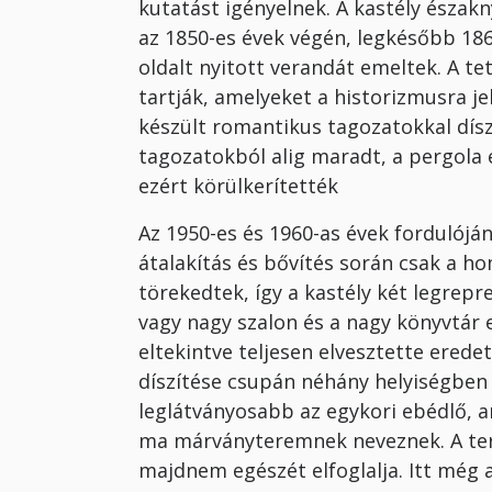
kutatást igényelnek. A kastély északn
az 1850-es évek végén, legkésőbb 186
oldalt nyitott verandát emeltek. A t
tartják, amelyeket a historizmusra 
készült romantikus tagozatokkal díszí
tagozatokból alig maradt, a pergola é
ezért körülkerítették
Az 1950-es és 1960-as évek fordulójá
átalakítás és bővítés során csak a 
törekedtek, így a kastély két legrepr
vagy nagy szalon és a nagy könyvtár e
eltekintve teljesen elvesztette erede
díszítése csupán néhány helyiségben
leglátványosabb az egykori ebédlő, 
ma márványteremnek neveznek. A terem
majdnem egészét elfoglalja. Itt még a