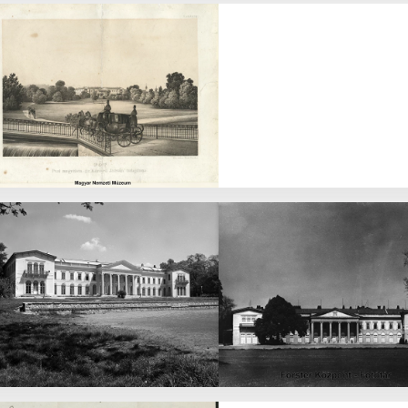
Kastély látképe
előtérben a parkkal
Összkép
Főhomlokzat