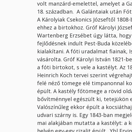
volt manzárd-emelettel, amelyet a Ga
18. században. A Galántaiak után Fót 
A Károlyiak Csekonics Józseftől 1808-
ehhez a birtokhoz. Gróf Károlyi Józse
Wartenberg Erzsébet úgy látta, hogy 
fejlődésnek indult Pest-Buda közel
kialakítani. A fóti uradalmat fiainak
vásárolta. Gróf Károlyi István 1821-b
a fóti birtokot, s vele a kastélyt. Az 
Heinrich Koch tervei szerint végrehaj
felé néző tömege elé timpanonnal ko
épült. A kastély főtömege a rövid old
bővítménnyel egészült ki, tetejükön 
Valószínűleg ekkor épült a kocsiátha
udvari szárny is. Egy 1843-ban megjel
mai alakjában mutatta a kastélyt: a k
helyén egy-egy rizalit épült. Ybl Ervi