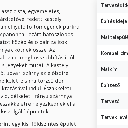
Tervezés id
lasszicista, egyemeletes,
árdtetővel fedett kastély
Építés ideje
zan elnyúló fő tömegének parkra
impanonnal lezárt hatoszlopos
Mai települ
tot közép és oldalrizalitok
rnyak kötnek össze. Az
Korabeli cím
dalrizalit meghosszabbításából
us jegyeket mutat. A kastély
Mai cím
, udvari szárny az előbbire
élkeletre sima törzsű dór
Építtető
ktatásával indul. Északkeleti
id, délkeleti irányú szárnnyal
Tervező
 északkeletre helyezkednek el a
kiszolgáló épületek.
Tervek levél
rint egy kis, földszintes épület