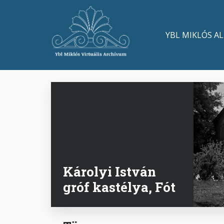
Ugrás
a
Main
tartalomra
YBL MIKLÓS A
navigation
Károlyi István
gróf kastélya, Fót