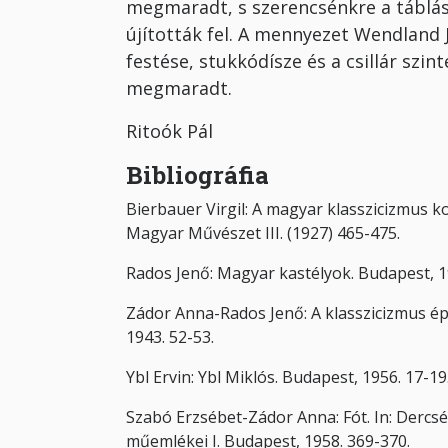
megmaradt, s szerencsénkre a táblás
újították fel. A mennyezet Wendland 
festése, stukkódísze és a csillár szi
megmaradt.
Ritoók Pál
Bibliográfia
Bierbauer Virgil: A magyar klasszicizmus ko
Magyar Művészet III. (1927) 465-475.
Rados Jenő: Magyar kastélyok. Budapest, 193
Zádor Anna-Rados Jenő: A klasszicizmus é
1943. 52-53.
Ybl Ervin: Ybl Miklós. Budapest, 1956. 17-19
Szabó Erzsébet-Zádor Anna: Fót. In: Dercsé
műemlékei I. Budapest, 1958. 369-370.