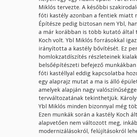
Miklós tervezte. A későbbi szakirodal
fóti kastély azonban a fentiek miatt 
Építésze pedig biztosan nem Ybl, ha
a már korábban is több kutató által t
Koch volt. Ybl Miklós forrásokkal iga
irányította a kastély bővítését. Ez pe
homlokzatdíszítés részleteinek kiala
belsőépítészeti befejező munkákban j
fóti kastéllyal eddig kapcsolatba ho
egy alaprajz mutat a ma is álló épüle
amelyek alapján nagy valószínűséggel 
tervváltozatának tekinthetjük. Károly
Ybl Miklós minden bizonnyal még több
Ezen munkák során a kastély Koch álta
alapvetően nem változott meg, inkáb
modernizálásokról, felújításokról leh