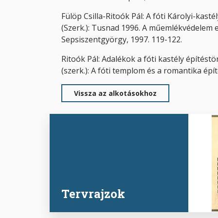
Fülöp Csilla-Ritoók Pál: A fóti Károlyi-kast
(Szerk.): Tusnad 1996. A műemlékvédelem el
Sepsiszentgyörgy, 1997. 119-122.
Ritoók Pál: Adalékok a fóti kastély építéstö
(szerk.): A fóti templom és a romantika épí
Vissza az alkotásokhoz
Tervrajzok