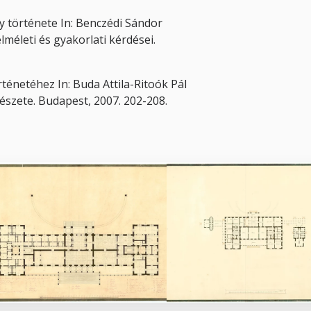
ély története In: Benczédi Sándor
méleti és gyakorlati kérdései.
rténetéhez In: Buda Attila-Ritoók Pál
tészete. Budapest, 2007. 202-208.
Földszinti alaprajz,
Földszinti alaprajz,
változat
változat