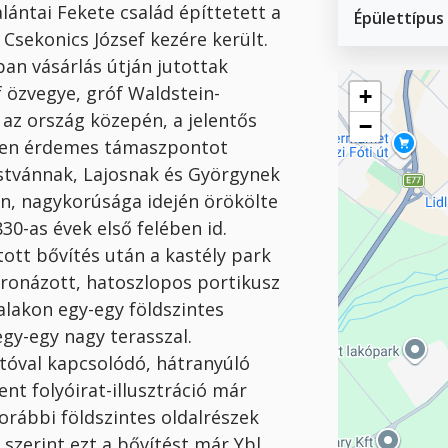
lántai Fekete család építtetett a
Épülettípus
Csekonics József kezére került.
ban vásárlás útján jutottak
Geofield
f özvegye, gróf Waldstein-
+
az ország közepén, a jelentős
−
ében érdemes támaszpontot
, Istvánnak, Lajosnak és Györgynek
en, nagykorúsága idején örökölte
1830-as évek első felében id.
tott bővítés után a kastély park
ronázott, hatoszlopos portikusz
alakon egy-egy földszintes
egy-egy nagy terasszal.
jtóval kapcsolódó, hátranyúló
ent folyóirat-illusztráció már
orábbi földszintes oldalrészek
n szerint ezt a bővítést már Ybl