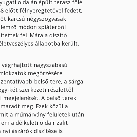
yugati oldalán épült terasz fölé
8 előtt félnyeregtetővel fedett,
etőt karcsú négyszögvasak
jellemző módon spiáterből
tettek fel. Mára a díszítő
letveszélyes állapotba került,
n végrhajtott nagyszabású
homlokzatok megőrzésére
ezentatívabb belső tere, a sárga
gy-két szerkezeti részlettől
ti megjelenését. A belső terek
 maradt meg. Ezek közül a
amit a műmárvány felületek után
 a délkeleti oldalrizalit
 nyílászárók díszítése is