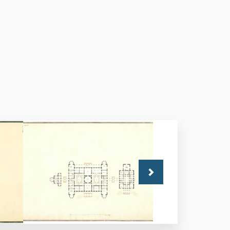
Következő
Földszinti alaprajz,
változat