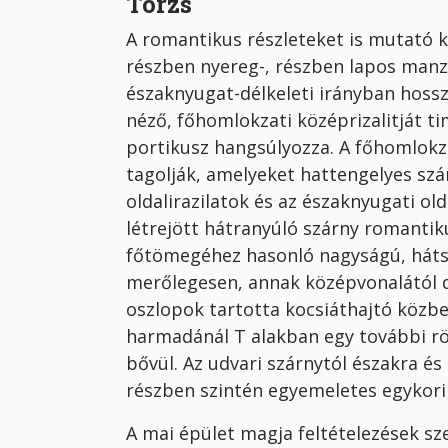
Törzs
A romantikus részleteket is mutató k
részben nyereg-, részben lapos manz
északnyugat-délkeleti irányban hoss
néző, főhomlokzati középrizalitját t
portikusz hangsúlyozza. A főhomlokza
tagolják, amelyeket hattengelyes szá
oldalirazilatok és az északnyugati ol
létrejött hátranyúló szárny romantik
főtömegéhez hasonló nagyságú, hátsó
merőlegesen, annak középvonalától d
oszlopok tartotta kocsiáthajtó közbei
harmadánál T alakban egy további röv
bővül. Az udvari szárnytól északra és
részben szintén egyemeletes egykori 
A mai épület magja feltételezések sze