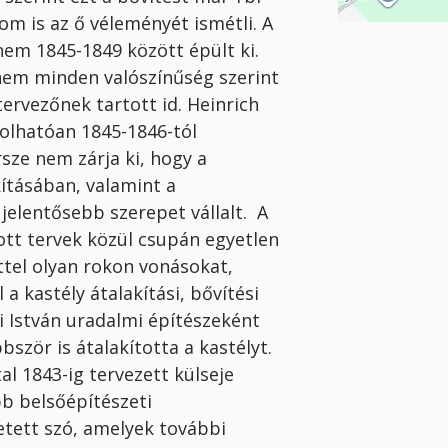
om is az ő véleményét ismétli. A
nem 1845-1849 között épült ki.
nem minden valószínűség szerint
ervezőnek tartott id. Heinrich
zolhatóan 1845-1846-tól
rsze nem zárja ki, hogy a
kításában, valamint a
elentősebb szerepet vállalt. A
zott tervek közül csupán egyetlen
ttel olyan rokon vonásokat,
a kastély átalakítási, bővítési
i István uradalmi építészeként
ször is átalakította a kastélyt.
l 1843-ig tervezett külseje
b belsőépítészeti
etett szó, amelyek további