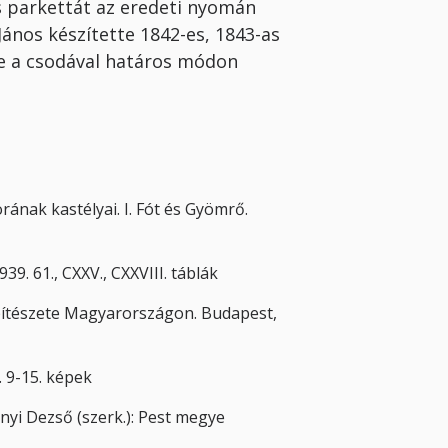
 parkettát az eredeti nyomán
János készítette 1842-es, 1843-as
nte a csodával határos módon
rának kastélyai. I. Fót és Gyömrő.
9. 61., CXXV., CXXVIII. táblák
pítészete Magyarországon. Budapest,
. 9-15. képek
nyi Dezső (szerk.): Pest megye