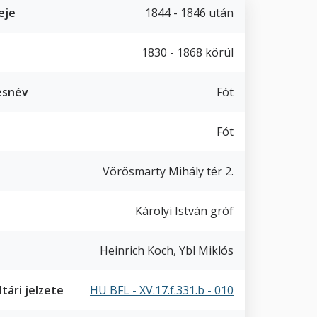
eje
1844 - 1846 után
1830 - 1868 körül
ésnév
Fót
Fót
Vörösmarty Mihály tér 2.
Károlyi István gróf
Heinrich Koch, Ybl Miklós
tári jelzete
HU BFL - XV.17.f.331.b - 010