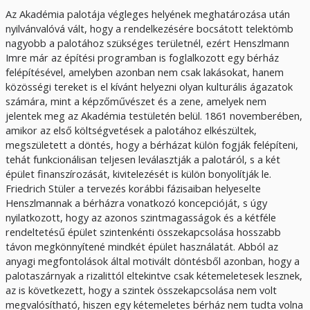
Az Akadémia palotája végleges helyének meghatározása után
nyilvánvalóvá vált, hogy a rendelkezésére bocsátott telektömb
nagyobb a palotához szükséges területnél, ezért Henszlmann
Imre már az építési programban is foglalkozott egy bérház
felépítésével, amelyben azonban nem csak lakásokat, hanem
közösségi tereket is el kívánt helyezni olyan kulturális ágazatok
számára, mint a képzőművészet és a zene, amelyek nem
jelentek meg az Akadémia testületén belül. 1861 novemberében,
amikor az első költségvetések a palotához elkészültek,
megszületett a döntés, hogy a bérházat külön fogják felépíteni,
tehát funkcionálisan teljesen leválasztják a palotáról, s a két
épület finanszírozását, kivitelezését is külön bonyolítják le.
Friedrich Stüler a tervezés korábbi fázisaiban helyeselte
Henszlmannak a bérházra vonatkozó koncepcióját, s úgy
nyilatkozott, hogy az azonos szintmagasságok és a kétféle
rendeltetésű épület szintenkénti összekapcsolása hosszabb
távon megkönnyítené mindkét épület használatát. Abból az
anyagi megfontolások által motivált döntésből azonban, hogy a
palotaszárnyak a rizalittól eltekintve csak kétemeletesek lesznek,
az is következett, hogy a szintek összekapcsolása nem volt
megvalósítható, hiszen egy kétemeletes bérház nem tudta volna