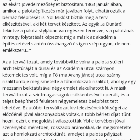
az elvárt jövedelmezőséget biztosítani. 1863 januárjában,
amikor a palotaépítkezés már javában folyt, elhatározták a
bérház felépítését is. Ybl Miklóst bízták meg a terv
elkészítésével, aki két tervet készített. Az egyik „a Dunáról
tekintve a palota styljában van egészen tervezve, s a palotának
mintegy folytatását képezné; míg a másik az akadémia
építészetével szintén összhangzó és igen szép ugyan, de nem
emlékszerü…”
Az a tervváltozat, amely továbbvitte volna a palota stüleri
architektúráját a dunai és az Akadémia utcai szárnyon
kétemeletes volt, míg a Fő (ma Arany János) utcai szárny
rizalittömbje megismételte a főhomlokzati rizalitot, ahol így egy
mezzanin beiktatásával négy emelet alakulhatott ki. A másik
tervváltozat a szintmagasságok csökkentésével operált, és a
teljes beépíthető felületen négyemeletes beépítést tett
lehetővé. Ez utóbbi tervváltozat kivitelezésének költségei az
előzőénél jóval alacsonyabbak voltak, s több bérleti díjat tűnt
hozni, ezért e megoldást választották. Ybl e tervében jóval
szerényebb méretben, rosszabb arányokkal, de megismételte
azt a homlokzati architektúrát, amelyet a palota pályázati