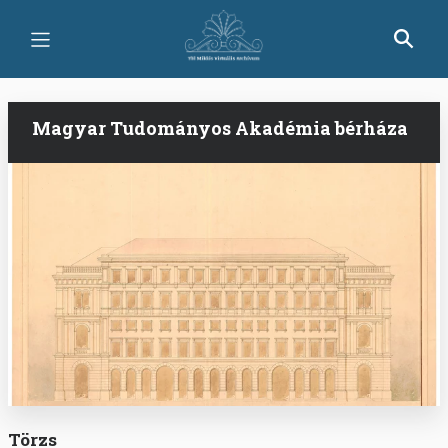
Ugrás
a
tartalomra
Magyar Tudományos Akadémia bérháza
Törzs