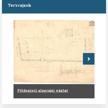
Tervrajzok
Következő
Földszinti alaprajzi vázlat