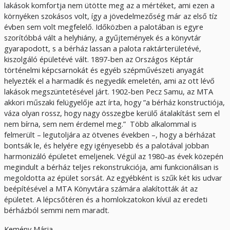
lakások komfortja nem ütötte meg az a mértéket, ami ezen a
környéken szokásos volt, így a jövedelmezőség már az első tíz
évben sem volt megfelelő. Időközben a palotában is egyre
szorítóbbá vált a helyhiány, a gyűjtemények és a könyvtár
gyarapodott, s a bérház lassan a palota raktárterületévé,
kiszolgáló épületévé vált. 1897-ben az Országos Képtár
történelmi képcsarnokát és egyéb szépművészeti anyagát
helyezték el a harmadik és negyedik emeletén, ami az ott lévő
lakások megszüntetésével járt. 1902-ben Pecz Samu, az MTA
akkori műszaki felügyelője azt írta, hogy ”a bérház konstructiója,
váza olyan rossz, hogy nagy összegbe kerülő átalakítást sem el
nem bírna, sem nem érdemel meg.” Több alkalommal is
felmerült – legutoljára az ötvenes években –, hogy a bérházat
bontsák le, és helyére egy igényesebb és a palotával jobban
harmonizáló épületet emeljenek. Végül az 1980-as évek közepén
megindult a bérház teljes rekonstrukciója, ami funkcionálisan is
megoldotta az épület sorsát. Az egyébként is szűk két kis udvar
beépítésével a MTA Könyvtára számára alakították át az
épületet. A lépcsőtéren és a homlokzatokon kívül az eredeti
bérházból semmi nem maradt.
Kemény Mária