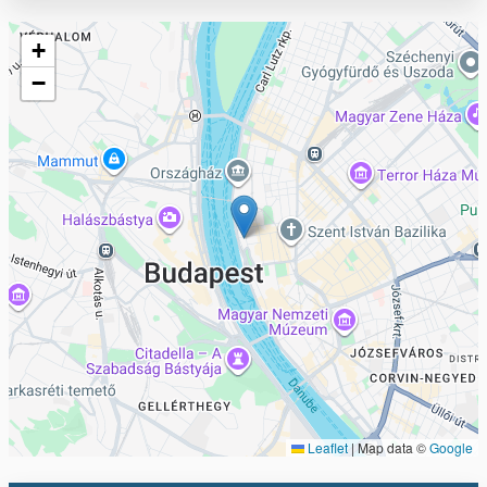
Geofield
+
−
Leaflet
|
Map data ©
Google