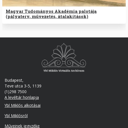
Magyar Tudományos Akadémia palotája
(pályaterv, művezetés, átalakítások)
Budapest,
Teve utca 3-5, 1139
(1)298 7500
A levéltár honlapja
Footer
Ybl Miklós alkotásai
Ybl Miklósról
Műveinek jegyzéke