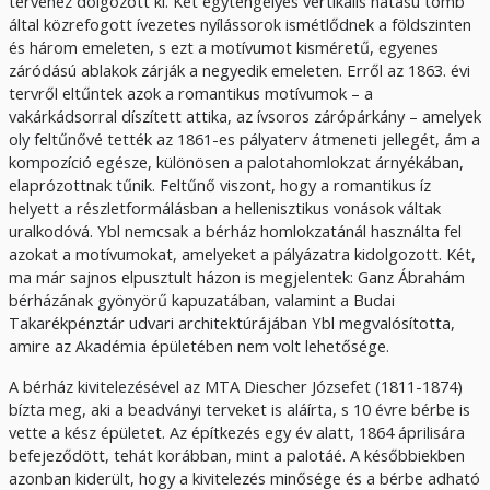
tervéhez dolgozott ki. Két egytengelyes vertikális hatású tömb
által közrefogott ívezetes nyílássorok ismétlődnek a földszinten
és három emeleten, s ezt a motívumot kisméretű, egyenes
záródású ablakok zárják a negyedik emeleten. Erről az 1863. évi
tervről eltűntek azok a romantikus motívumok – a
vakárkádsorral díszített attika, az ívsoros zárópárkány – amelyek
oly feltűnővé tették az 1861-es pályaterv átmeneti jellegét, ám a
kompozíció egésze, különösen a palotahomlokzat árnyékában,
elaprózottnak tűnik. Feltűnő viszont, hogy a romantikus íz
helyett a részletformálásban a hellenisztikus vonások váltak
uralkodóvá. Ybl nemcsak a bérház homlokzatánál használta fel
azokat a motívumokat, amelyeket a pályázatra kidolgozott. Két,
ma már sajnos elpusztult házon is megjelentek: Ganz Ábrahám
bérházának gyönyörű kapuzatában, valamint a Budai
Takarékpénztár udvari architektúrájában Ybl megvalósította,
amire az Akadémia épületében nem volt lehetősége.
A bérház kivitelezésével az MTA Diescher Józsefet (1811-1874)
bízta meg, aki a beadványi terveket is aláírta, s 10 évre bérbe is
vette a kész épületet. Az építkezés egy év alatt, 1864 áprilisára
befejeződött, tehát korábban, mint a palotáé. A későbbiekben
azonban kiderült, hogy a kivitelezés minősége és a bérbe adható