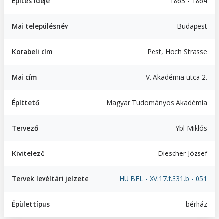
Építés ideje
1863 - 1864
Mai településnév
Budapest
Korabeli cím
Pest, Hoch Strasse
Mai cím
V. Akadémia utca 2.
Építtető
Magyar Tudományos Akadémia
Tervező
Ybl Miklós
Kivitelező
Diescher József
Tervek levéltári jelzete
HU BFL - XV.17.f.331.b - 051
Épülettípus
bérház