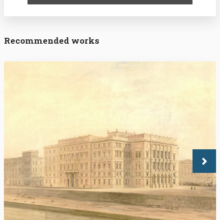
Recommended works
Köve