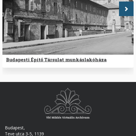
Köve
Budapesti Építő Társulat munkáslakóháza
Budapest,
Teve utca 3-5, 1139