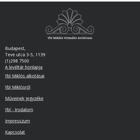
Budapest,
Teve utca 3-5, 1139
(1)298 7500
A levéltár honlapja
Footer
Ybl Miklós alkotásai
Ybl Miklósról
Műveinek jegyzéke
Ybl - Irodalom
Lábléc
Impresszum
másodlagos
Kapcsolat