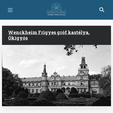
Ugrás
a
tartalomra
Wenckheim Frigyes gróf kastélya,
Ókígyós