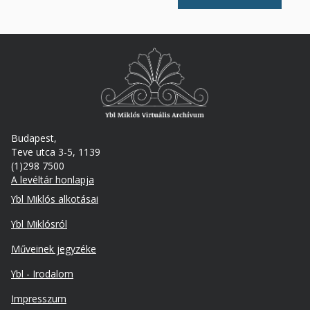
Budapest,
Teve utca 3-5, 1139
(1)298 7500
A levéltár honlapja
Footer
Ybl Miklós alkotásai
Ybl Miklósról
Műveinek jegyzéke
Ybl - Irodalom
Lábléc
Impresszum
másodlagos