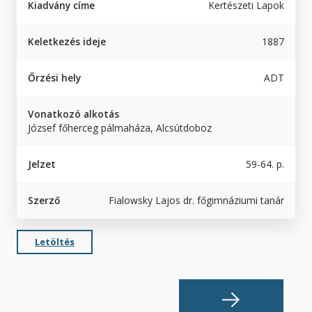
Kiadvány címe
Kertészeti Lapok
Keletkezés ideje
1887
Őrzési hely
ADT
Vonatkozó alkotás
József főherceg pálmaháza, Alcsútdoboz
Jelzet
59-64. p.
Szerző
Fialowsky Lajos dr. főgimnáziumi tanár
Letöltés