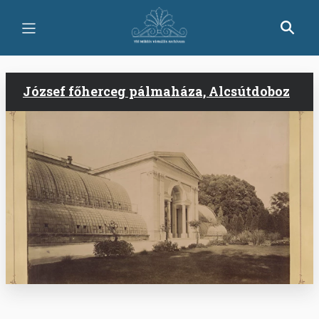
Ugrás
a
tartalomra
József főherceg pálmaháza, Alcsútdoboz