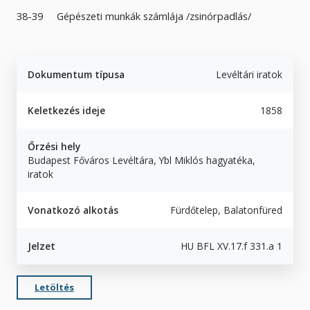
38-39 Gépészeti munkák számlája /zsinórpadlás/
Dokumentum típusa
Levéltári iratok
Keletkezés ideje
1858
Őrzési hely
Budapest Főváros Levéltára, Ybl Miklós hagyatéka,
iratok
Vonatkozó alkotás
Fürdőtelep, Balatonfüred
Jelzet
HU BFL XV.17.f 331.a 1
Letöltés