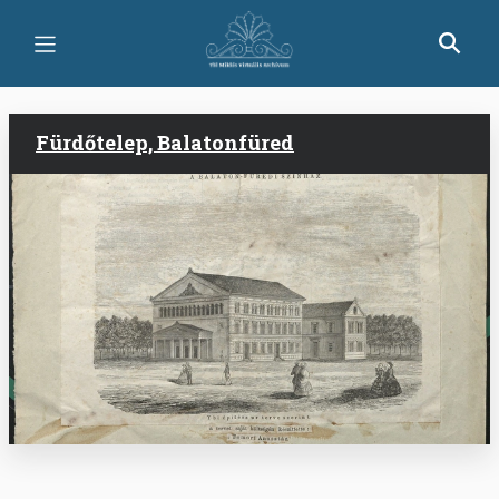
Ugrás
a
tartalomra
Fürdőtelep, Balatonfüred