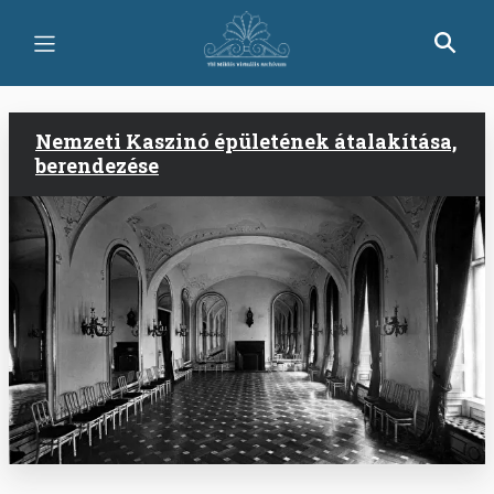
Ugrás
a
tartalomra
Nemzeti Kaszinó épületének átalakítása,
berendezése