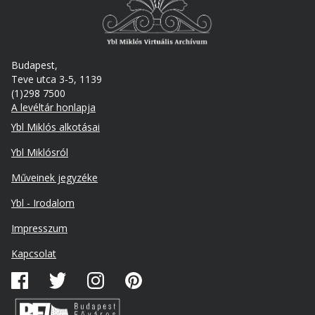
Budapest,
Teve utca 3-5, 1139
(1)298 7500
A levéltár honlapja
Footer
Ybl Miklós alkotásai
Ybl Miklósról
Műveinek jegyzéke
Ybl - Irodalom
Lábléc
Impresszum
másodlagos
Kapcsolat
Közösségi
média