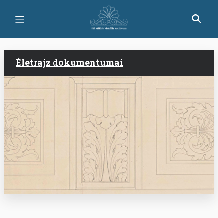
Ugrás
a
tartalomra
Életrajz dokumentumai