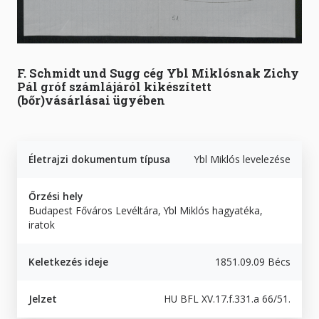
F. Schmidt und Sugg cég Ybl Miklósnak Zichy
Pál gróf számlájáról kikészített
(bőr)vásárlásai ügyében
Életrajzi dokumentum típusa
Ybl Miklós levelezése
Őrzési hely
Budapest Főváros Levéltára, Ybl Miklós hagyatéka,
iratok
Keletkezés ideje
1851.09.09 Bécs
Jelzet
HU BFL XV.17.f.331.a 66/51.