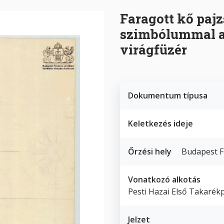
Faragott kő paj
szimbólummal az
virágfüzér
Dokumentum típusa
Keletkezés ideje
Őrzési hely
Budapest F
Vonatkozó alkotás
Pesti Hazai Első Takarék
Jelzet