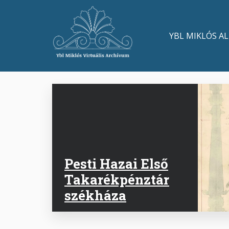
Ugrás
a
Main
tartalomra
YBL MIKLÓS A
navigation
Pesti Hazai Első
Takarékpénztár
székháza