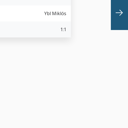
Ybl Miklós
1:1