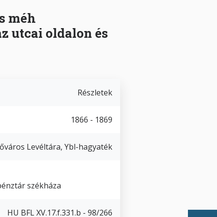
zs méh
 utcai oldalon és
Részletek
1866 - 1869
őváros Levéltára, Ybl-hagyaték
pénztár székháza
HU BFL XV.17.f.331.b - 98/266