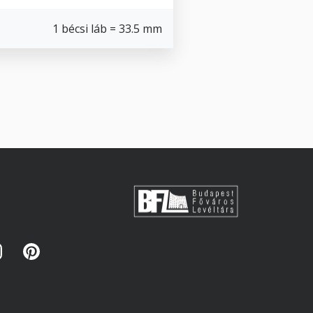
1 bécsi láb = 33.5 mm
s