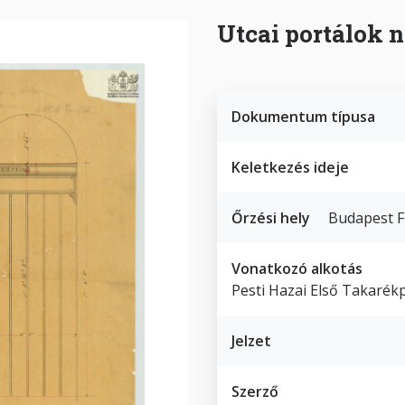
Utcai portálok n
Dokumentum típusa
Keletkezés ideje
Őrzési hely
Budapest F
Vonatkozó alkotás
Pesti Hazai Első Takarék
Jelzet
Szerző