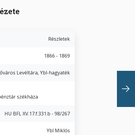
ézete
Részletek
1866 - 1869
őváros Levéltára, Ybl-hagyaték
pénztár székháza
HU BFL XV.17.f.331.b - 98/267
Ybl Miklós