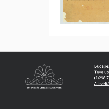
Budapes
Teve ut
(1)298 
A levélt