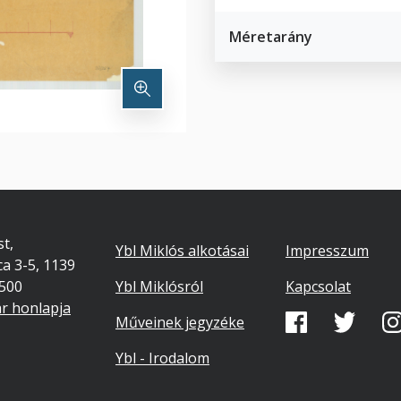
Méretarány
Footer
Lábléc
t,
Ybl Miklós alkotásai
Impresszum
ca 3-5, 1139
másodlago
7500
Ybl Miklósról
Kapcsolat
ár honlapja
Közösségi
Műveinek jegyzéke
média
Ybl - Irodalom