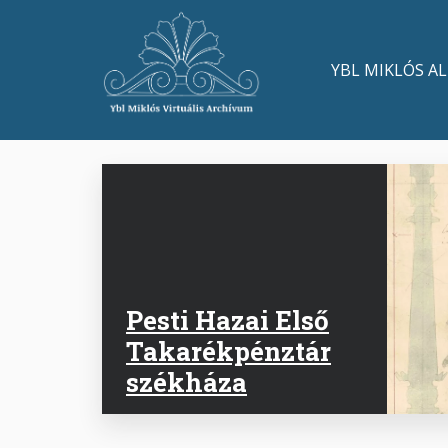
Ugrás
a
Main
tartalomra
YBL MIKLÓS A
navigation
Pesti Hazai Első
Takarékpénztár
székháza