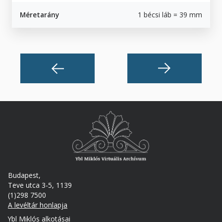
Méretarány
1 bécsi láb = 39 mm
Budapest,
Teve utca 3-5, 1139
(1)298 7500
A levéltár honlapja
Footer
Ybl Miklós alkotásai