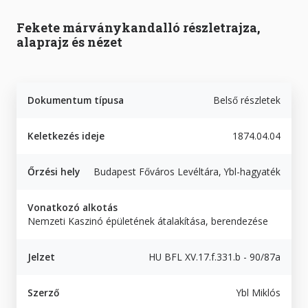
Fekete márványkandalló részletrajza,
alaprajz és nézet
Dokumentum típusa
Belső részletek
Keletkezés ideje
1874.04.04
Őrzési hely
Budapest Főváros Levéltára, Ybl-hagyaték
Vonatkozó alkotás
Nemzeti Kaszinó épületének átalakítása, berendezése
Jelzet
HU BFL XV.17.f.331.b - 90/87a
Szerző
Ybl Miklós