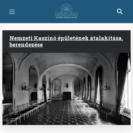
Ugrás
a
tartalomra
Nemzeti Kaszinó épületének átalakítása,
berendezése