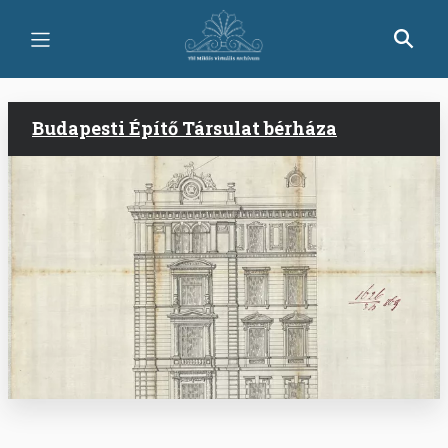
Ugrás
a
tartalomra
Budapesti Építő Társulat bérháza