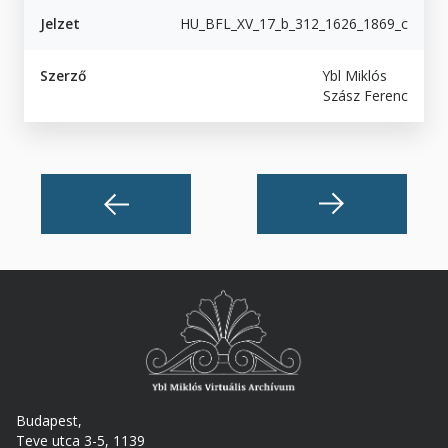
Jelzet
HU_BFL_XV_17_b_312_1626_1869_c
Szerző
Ybl Miklós
Szász Ferenc
Budapest,
Teve utca 3-5, 1139